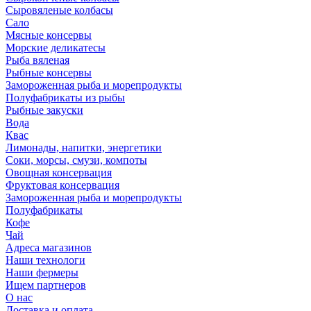
Сыровяленые колбасы
Сало
Мясные консервы
Морские деликатесы
Рыба вяленая
Рыбные консервы
Замороженная рыба и морепродукты
Полуфабрикаты из рыбы
Рыбные закуски
Вода
Квас
Лимонады, напитки, энергетики
Соки, морсы, смузи, компоты
Овощная консервация
Фруктовая консервация
Замороженная рыба и морепродукты
Полуфабрикаты
Кофе
Чай
Адреса магазинов
Наши технологи
Наши фермеры
Ищем партнеров
О нас
Доставка и оплата