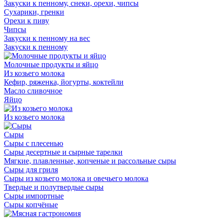
Закуски к пенному, снеки, орехи, чипсы
Сухарики, гренки
Орехи к пиву
Чипсы
Закуски к пенному на вес
Закуски к пенному
Молочные продукты и яйцо
Из козьего молока
Кефир, ряженка, йогурты, коктейли
Масло сливочное
Яйцо
Из козьего молока
Сыры
Сыры с плесенью
Сыры десертные и сырные тарелки
Мягкие, плавленные, копченые и рассольные сыры
Сыры для гриля
Сыры из козьего молока и овечьего молока
Твердые и полутвердые сыры
Сыры импортные
Сыры копчёные