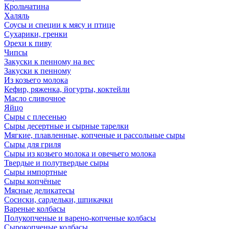
Крольчатина
Халяль
Соусы и специи к мясу и птице
Сухарики, гренки
Орехи к пиву
Чипсы
Закуски к пенному на вес
Закуски к пенному
Из козьего молока
Кефир, ряженка, йогурты, коктейли
Масло сливочное
Яйцо
Сыры с плесенью
Сыры десертные и сырные тарелки
Мягкие, плавленные, копченые и рассольные сыры
Сыры для гриля
Сыры из козьего молока и овечьего молока
Твердые и полутвердые сыры
Сыры импортные
Сыры копчёные
Мясные деликатесы
Сосиски, сардельки, шпикачки
Вареные колбасы
Полукопченые и варено-копченые колбасы
Сырокопченые колбасы