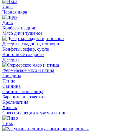
Икра
Черная икра
Дичь
Колбасы из дичи
Мясо дичи тушёное
Десерты, сладости, попкорн
Конфеты, зефир, суфле
Восточные сладости
Десерты
Фермерское мясо и птица
Говядина
Птица
Свинина
Свинина мангалица
Баранина и козлятина
Крольчатина
Халяль
Соусы и специи к мясу и птице
Пиво