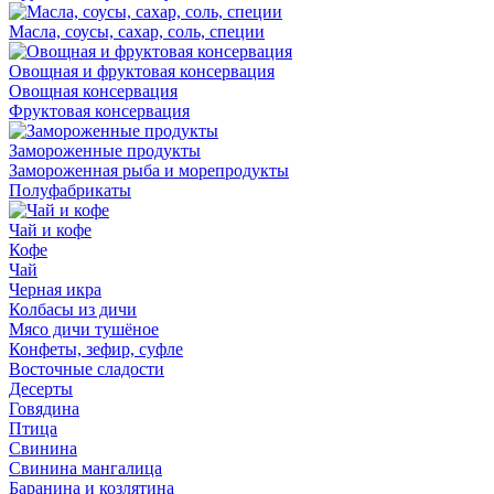
Масла, соусы, сахар, соль, специи
Овощная и фруктовая консервация
Овощная консервация
Фруктовая консервация
Замороженные продукты
Замороженная рыба и морепродукты
Полуфабрикаты
Чай и кофе
Кофе
Чай
Черная икра
Колбасы из дичи
Мясо дичи тушёное
Конфеты, зефир, суфле
Восточные сладости
Десерты
Говядина
Птица
Свинина
Свинина мангалица
Баранина и козлятина