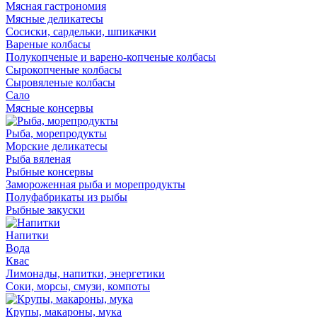
Мясная гастрономия
Мясные деликатесы
Сосиски, сардельки, шпикачки
Вареные колбасы
Полукопченые и варено-копченые колбасы
Сырокопченые колбасы
Сыровяленые колбасы
Сало
Мясные консервы
Рыба, морепродукты
Морские деликатесы
Рыба вяленая
Рыбные консервы
Замороженная рыба и морепродукты
Полуфабрикаты из рыбы
Рыбные закуски
Напитки
Вода
Квас
Лимонады, напитки, энергетики
Соки, морсы, смузи, компоты
Крупы, макароны, мука