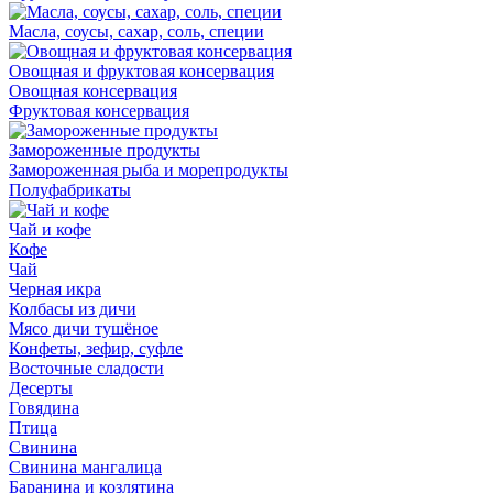
Масла, соусы, сахар, соль, специи
Овощная и фруктовая консервация
Овощная консервация
Фруктовая консервация
Замороженные продукты
Замороженная рыба и морепродукты
Полуфабрикаты
Чай и кофе
Кофе
Чай
Черная икра
Колбасы из дичи
Мясо дичи тушёное
Конфеты, зефир, суфле
Восточные сладости
Десерты
Говядина
Птица
Свинина
Свинина мангалица
Баранина и козлятина