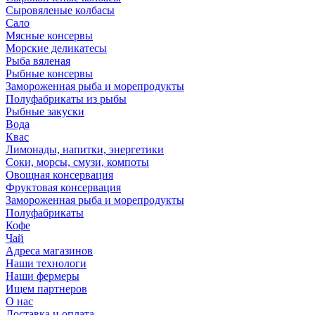
Сыровяленые колбасы
Сало
Мясные консервы
Морские деликатесы
Рыба вяленая
Рыбные консервы
Замороженная рыба и морепродукты
Полуфабрикаты из рыбы
Рыбные закуски
Вода
Квас
Лимонады, напитки, энергетики
Соки, морсы, смузи, компоты
Овощная консервация
Фруктовая консервация
Замороженная рыба и морепродукты
Полуфабрикаты
Кофе
Чай
Адреса магазинов
Наши технологи
Наши фермеры
Ищем партнеров
О нас
Доставка и оплата