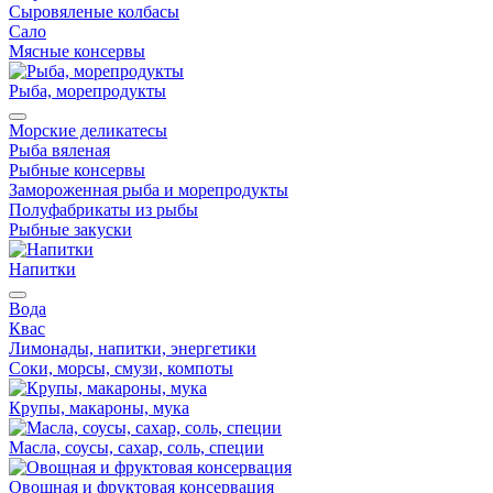
Сыровяленые колбасы
Сало
Мясные консервы
Рыба, морепродукты
Морские деликатесы
Рыба вяленая
Рыбные консервы
Замороженная рыба и морепродукты
Полуфабрикаты из рыбы
Рыбные закуски
Напитки
Вода
Квас
Лимонады, напитки, энергетики
Соки, морсы, смузи, компоты
Крупы, макароны, мука
Масла, соусы, сахар, соль, специи
Овощная и фруктовая консервация