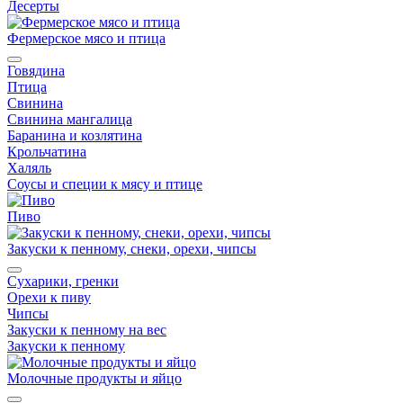
Десерты
Фермерское мясо и птица
Говядина
Птица
Свинина
Свинина мангалица
Баранина и козлятина
Крольчатина
Халяль
Соусы и специи к мясу и птице
Пиво
Закуски к пенному, снеки, орехи, чипсы
Сухарики, гренки
Орехи к пиву
Чипсы
Закуски к пенному на вес
Закуски к пенному
Молочные продукты и яйцо