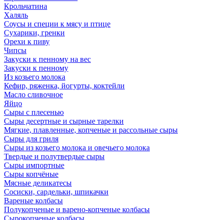
Крольчатина
Халяль
Соусы и специи к мясу и птице
Сухарики, гренки
Орехи к пиву
Чипсы
Закуски к пенному на вес
Закуски к пенному
Из козьего молока
Кефир, ряженка, йогурты, коктейли
Масло сливочное
Яйцо
Сыры с плесенью
Сыры десертные и сырные тарелки
Мягкие, плавленные, копченые и рассольные сыры
Сыры для гриля
Сыры из козьего молока и овечьего молока
Твердые и полутвердые сыры
Сыры импортные
Сыры копчёные
Мясные деликатесы
Сосиски, сардельки, шпикачки
Вареные колбасы
Полукопченые и варено-копченые колбасы
Сырокопченые колбасы