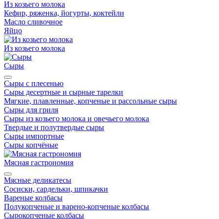
Из козьего молока
Кефир, ряженка, йогурты, коктейли
Масло сливочное
Яйцо
Из козьего молока
Сыры
Сыры с плесенью
Сыры десертные и сырные тарелки
Мягкие, плавленные, копченые и рассольные сыры
Сыры для гриля
Сыры из козьего молока и овечьего молока
Твердые и полутвердые сыры
Сыры импортные
Сыры копчёные
Мясная гастрономия
Мясные деликатесы
Сосиски, сардельки, шпикачки
Вареные колбасы
Полукопченые и варено-копченые колбасы
Сырокопченые колбасы