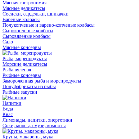
Мясная гастрономия
Мясные деликатесы
Сосиски, сардельки, шпикачки
Вареные колбасы
Полукопченые и варено-копченые колбасы
Сырокопченые колбасы
Сыровяленые колбасы
Сало
Мясные консервы
Рыба, морепродукты
Морские деликатесы
Рыба вяленая
Рыбные консервы
Замороженная рыба и морепродукты
Полуфабрикаты из рыбы
Рыбные закуски
Напитки
Вода
Квас
Лимонады, напитки, энергетики
Соки, морсы, смузи, компоты
Крупы, макароны, мука