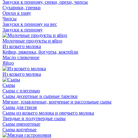
Закуски к пенному, снеки, орехи, чипсы
Сухарики, гренки
Орехи к пиву
Чипсы
Закуски к пенному на вес
Закуски к пенному
Молочные продукты и яйцо
Из козьего молока
Кефир, ряженка, йогурты, коктейли
Масло сливочное
Яйцо
Из козьего молока
Сыры
Сыры с плесенью
Сыры десертные и сырные тарелки
Мягкие, плавленные, копченые и рассольные сыры
Сыры для гриля
Сыры из козьего молока и овечьего молока
Твердые и полутвердые сыры
Сыры импортные
Сыры копчёные