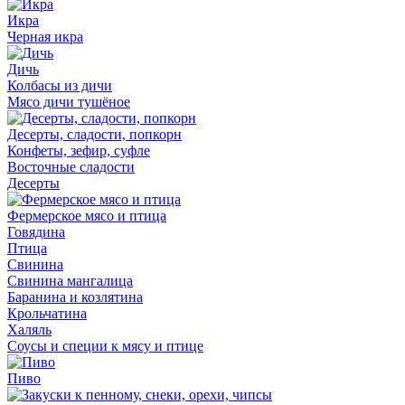
Икра
Черная икра
Дичь
Колбасы из дичи
Мясо дичи тушёное
Десерты, сладости, попкорн
Конфеты, зефир, суфле
Восточные сладости
Десерты
Фермерское мясо и птица
Говядина
Птица
Свинина
Свинина мангалица
Баранина и козлятина
Крольчатина
Халяль
Соусы и специи к мясу и птице
Пиво