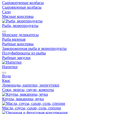
Сырокопченые колбасы
Сыровяленые колбасы
Сало
Мясные консервы
Рыба, морепродукты
Морские деликатесы
Рыба вяленая
Рыбные консервы
Замороженная рыба и морепродукты
Полуфабрикаты из рыбы
Рыбные закуски
Напитки
Вода
Квас
Лимонады, напитки, энергетики
Соки, морсы, смузи, компоты
Крупы, макароны, мука
Масла, соусы, сахар, соль, специи