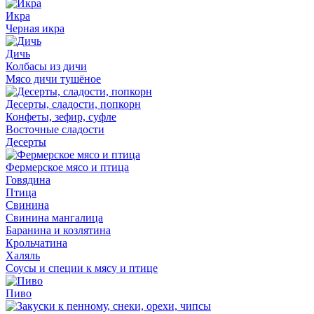
Икра
Черная икра
Дичь
Колбасы из дичи
Мясо дичи тушёное
Десерты, сладости, попкорн
Конфеты, зефир, суфле
Восточные сладости
Десерты
Фермерское мясо и птица
Говядина
Птица
Свинина
Свинина мангалица
Баранина и козлятина
Крольчатина
Халяль
Соусы и специи к мясу и птице
Пиво