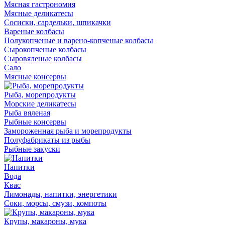
Мясная гастрономия
Мясные деликатесы
Сосиски, сардельки, шпикачки
Вареные колбасы
Полукопченые и варено-копченые колбасы
Сырокопченые колбасы
Сыровяленые колбасы
Сало
Мясные консервы
Рыба, морепродукты
Морские деликатесы
Рыба вяленая
Рыбные консервы
Замороженная рыба и морепродукты
Полуфабрикаты из рыбы
Рыбные закуски
Напитки
Вода
Квас
Лимонады, напитки, энергетики
Соки, морсы, смузи, компоты
Крупы, макароны, мука