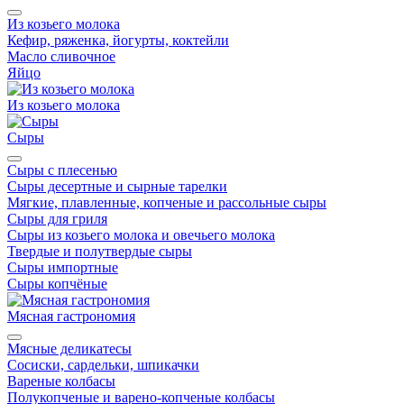
Из козьего молока
Кефир, ряженка, йогурты, коктейли
Масло сливочное
Яйцо
Из козьего молока
Сыры
Сыры с плесенью
Сыры десертные и сырные тарелки
Мягкие, плавленные, копченые и рассольные сыры
Сыры для гриля
Сыры из козьего молока и овечьего молока
Твердые и полутвердые сыры
Сыры импортные
Сыры копчёные
Мясная гастрономия
Мясные деликатесы
Сосиски, сардельки, шпикачки
Вареные колбасы
Полукопченые и варено-копченые колбасы