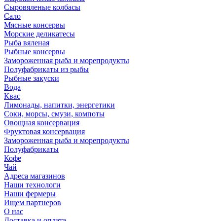
Сыровяленые колбасы
Сало
Мясные консервы
Морские деликатесы
Рыба вяленая
Рыбные консервы
Замороженная рыба и морепродукты
Полуфабрикаты из рыбы
Рыбные закуски
Вода
Квас
Лимонады, напитки, энергетики
Соки, морсы, смузи, компоты
Овощная консервация
Фруктовая консервация
Замороженная рыба и морепродукты
Полуфабрикаты
Кофе
Чай
Адреса магазинов
Наши технологи
Наши фермеры
Ищем партнеров
О нас
Доставка и оплата