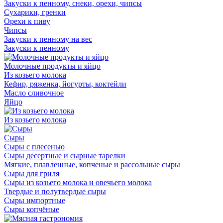
Закуски к пенному, снеки, орехи, чипсы
Сухарики, гренки
Орехи к пиву
Чипсы
Закуски к пенному на вес
Закуски к пенному
Молочные продукты и яйцо
Из козьего молока
Кефир, ряженка, йогурты, коктейли
Масло сливочное
Яйцо
Из козьего молока
Сыры
Сыры с плесенью
Сыры десертные и сырные тарелки
Мягкие, плавленные, копченые и рассольные сыры
Сыры для гриля
Сыры из козьего молока и овечьего молока
Твердые и полутвердые сыры
Сыры импортные
Сыры копчёные