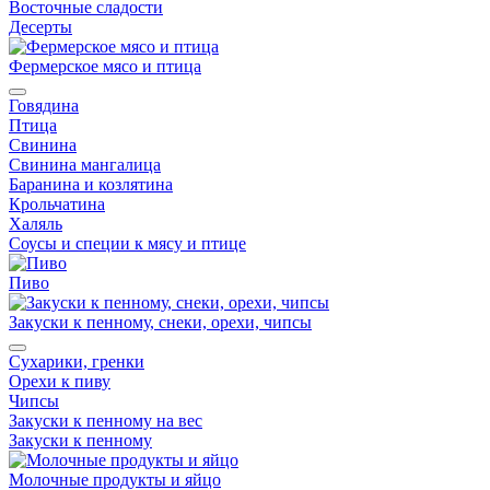
Восточные сладости
Десерты
Фермерское мясо и птица
Говядина
Птица
Свинина
Свинина мангалица
Баранина и козлятина
Крольчатина
Халяль
Соусы и специи к мясу и птице
Пиво
Закуски к пенному, снеки, орехи, чипсы
Сухарики, гренки
Орехи к пиву
Чипсы
Закуски к пенному на вес
Закуски к пенному
Молочные продукты и яйцо