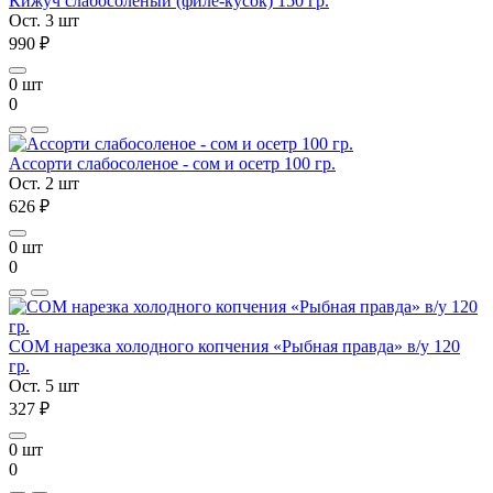
Кижуч слабосоленый (филе-кусок) 150 гр.
Ост. 3 шт
990 ₽
0 шт
0
Ассорти слабосоленое - сом и осетр 100 гр.
Ост. 2 шт
626 ₽
0 шт
0
СОМ нарезка холодного копчения «Рыбная правда» в/у 120
гр.
Ост. 5 шт
327 ₽
0 шт
0