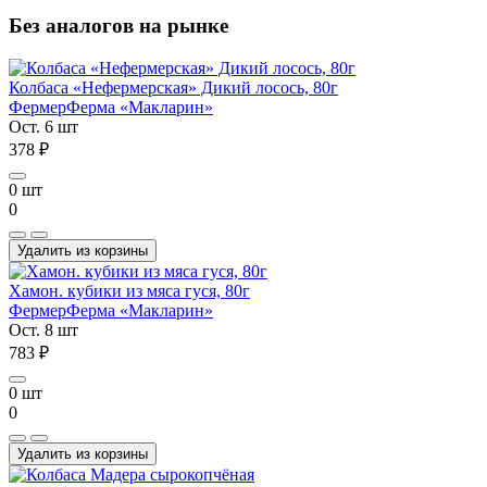
Без аналогов на рынке
Колбаса «Нефермерская» Дикий лосось, 80г
Фермер
Ферма «Макларин»
Ост. 6 шт
378 ₽
0 шт
0
Удалить из корзины
Хамон. кубики из мяса гуся, 80г
Фермер
Ферма «Макларин»
Ост. 8 шт
783 ₽
0 шт
0
Удалить из корзины