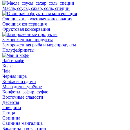
Масла, соусы, сахар, соль, специи
Овощная и фруктовая консервация
Овощная консервация
Фруктовая консервация
Замороженные продукты
Замороженная рыба и морепродукты
Полуфабрикаты
Чай и кофе
Кофе
Чай
Черная икра
Колбасы из дичи
Мясо дичи тушёное
Конфеты, зефир, суфле
Восточные сладости
Десерты
Говядина
Птица
Свинина
Свинина мангалица
Баранина и козлятина