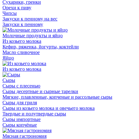
Сухарики, гренки
Орехи к пиву
Чипсы
Закуски к пенному на вес
Закуски к пенному
Молочные продукты и яйцо
Из козьего молока
Кефир, ряженка, йогурты, коктейли
Масло сливочное
Яйцо
Из козьего молока
Сыры
Сыры с плесенью
Сыры десертные и сырные тарелки
Мягкие, плавленные, копченые и рассольные сыры
Сыры для гриля
Сыры из козьего молока и овечьего молока
Твердые и полутвердые сыры
Сыры импортные
Сыры копчёные
Мясная гастрономия