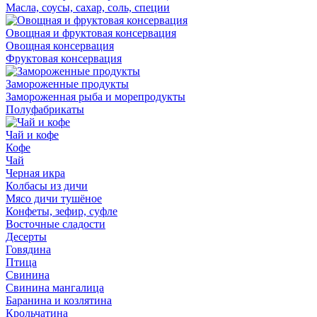
Масла, соусы, сахар, соль, специи
Овощная и фруктовая консервация
Овощная консервация
Фруктовая консервация
Замороженные продукты
Замороженная рыба и морепродукты
Полуфабрикаты
Чай и кофе
Кофе
Чай
Черная икра
Колбасы из дичи
Мясо дичи тушёное
Конфеты, зефир, суфле
Восточные сладости
Десерты
Говядина
Птица
Свинина
Свинина мангалица
Баранина и козлятина
Крольчатина