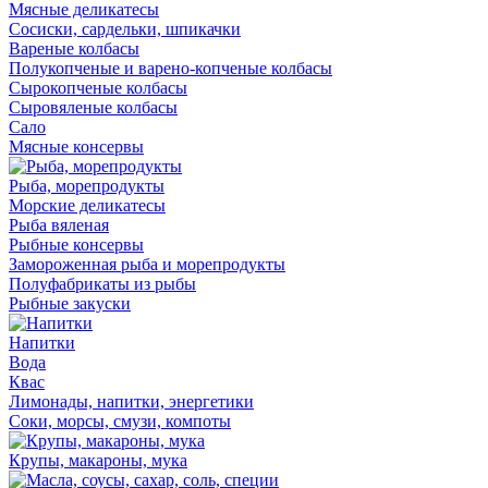
Мясные деликатесы
Сосиски, сардельки, шпикачки
Вареные колбасы
Полукопченые и варено-копченые колбасы
Сырокопченые колбасы
Сыровяленые колбасы
Сало
Мясные консервы
Рыба, морепродукты
Морские деликатесы
Рыба вяленая
Рыбные консервы
Замороженная рыба и морепродукты
Полуфабрикаты из рыбы
Рыбные закуски
Напитки
Вода
Квас
Лимонады, напитки, энергетики
Соки, морсы, смузи, компоты
Крупы, макароны, мука