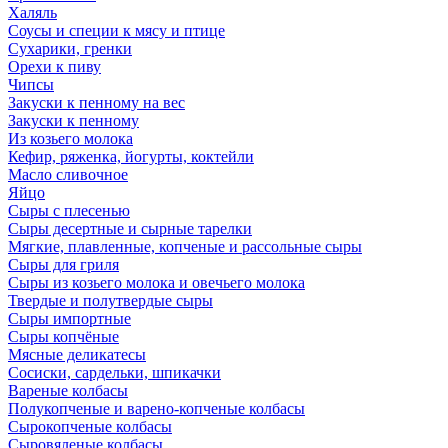
Халяль
Соусы и специи к мясу и птице
Сухарики, гренки
Орехи к пиву
Чипсы
Закуски к пенному на вес
Закуски к пенному
Из козьего молока
Кефир, ряженка, йогурты, коктейли
Масло сливочное
Яйцо
Сыры с плесенью
Сыры десертные и сырные тарелки
Мягкие, плавленные, копченые и рассольные сыры
Сыры для гриля
Сыры из козьего молока и овечьего молока
Твердые и полутвердые сыры
Сыры импортные
Сыры копчёные
Мясные деликатесы
Сосиски, сардельки, шпикачки
Вареные колбасы
Полукопченые и варено-копченые колбасы
Сырокопченые колбасы
Сыровяленые колбасы