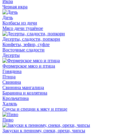
Икра
Черная икра
Дичь
Колбасы из дичи
Мясо дичи тушёное
Десерты, сладости, попкорн
Конфеты, зефир, суфле
Восточные сладости
Десерты
Фермерское мясо и птица
Говядина
Птица
Свинина
Свинина мангалица
Баранина и козлятина
Крольчатина
Халяль
Соусы и специи к мясу и птице
Пиво
Закуски к пенному, снеки, орехи, чипсы