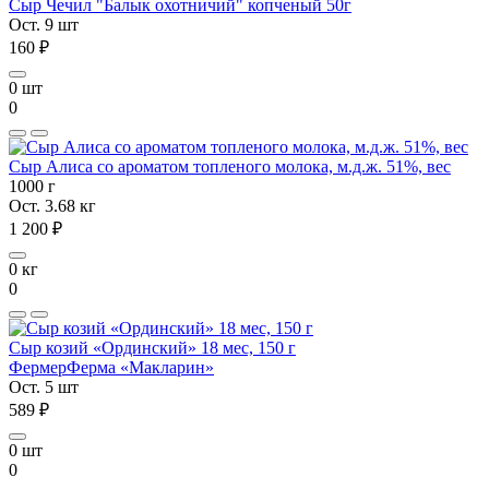
Сыр Чечил "Балык охотничий" копченый 50г
Ост. 9 шт
160 ₽
0 шт
0
Сыр Алиса со ароматом топленого молока, м.д.ж. 51%, вес
1000 г
Ост. 3.68 кг
1 200 ₽
0 кг
0
Сыр козий «Ординский» 18 мес, 150 г
Фермер
Ферма «Макларин»
Ост. 5 шт
589 ₽
0 шт
0