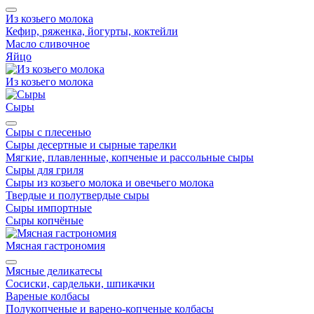
Из козьего молока
Кефир, ряженка, йогурты, коктейли
Масло сливочное
Яйцо
Из козьего молока
Сыры
Сыры с плесенью
Сыры десертные и сырные тарелки
Мягкие, плавленные, копченые и рассольные сыры
Сыры для гриля
Сыры из козьего молока и овечьего молока
Твердые и полутвердые сыры
Сыры импортные
Сыры копчёные
Мясная гастрономия
Мясные деликатесы
Сосиски, сардельки, шпикачки
Вареные колбасы
Полукопченые и варено-копченые колбасы