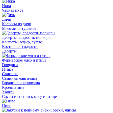
Икра
Черная икра
Дичь
Колбасы из дичи
Мясо дичи тушёное
Десерты, сладости, попкорн
Конфеты, зефир, суфле
Восточные сладости
Десерты
Фермерское мясо и птица
Говядина
Птица
Свинина
Свинина мангалица
Баранина и козлятина
Крольчатина
Халяль
Соусы и специи к мясу и птице
Пиво