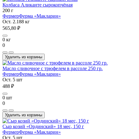
Колбаса Аликанте сырокопчёная
200 г
Фермер
Ферма «Макларин»
Ост. 2.188 кг
565,80 ₽
0 кг
0
Удалить из корзины
Масло сливочное с трюфелем в рассоле 250 гр.
Фермер
Ферма «Макларин»
Ост. 5 шт
488 ₽
0 шт
0
Удалить из корзины
Сыр козий «Ординский» 18 мес, 150 г
Фермер
Ферма «Макларин»
Ост. 5 шт