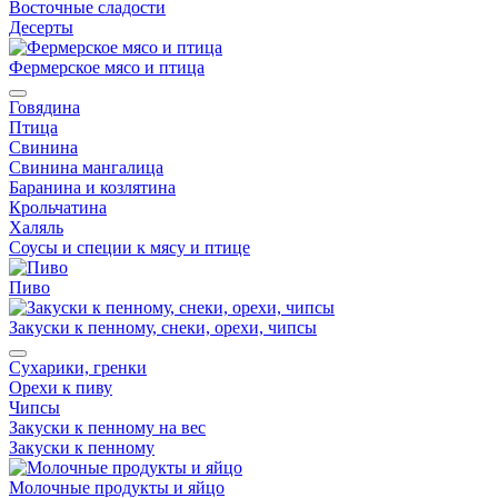
Восточные сладости
Десерты
Фермерское мясо и птица
Говядина
Птица
Свинина
Свинина мангалица
Баранина и козлятина
Крольчатина
Халяль
Соусы и специи к мясу и птице
Пиво
Закуски к пенному, снеки, орехи, чипсы
Сухарики, гренки
Орехи к пиву
Чипсы
Закуски к пенному на вес
Закуски к пенному
Молочные продукты и яйцо