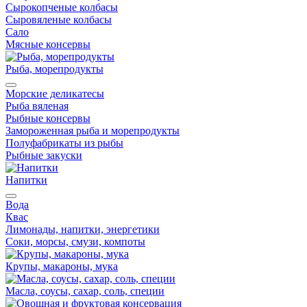
Сырокопченые колбасы
Сыровяленые колбасы
Сало
Мясные консервы
Рыба, морепродукты
Морские деликатесы
Рыба вяленая
Рыбные консервы
Замороженная рыба и морепродукты
Полуфабрикаты из рыбы
Рыбные закуски
Напитки
Вода
Квас
Лимонады, напитки, энергетики
Соки, морсы, смузи, компоты
Крупы, макароны, мука
Масла, соусы, сахар, соль, специи