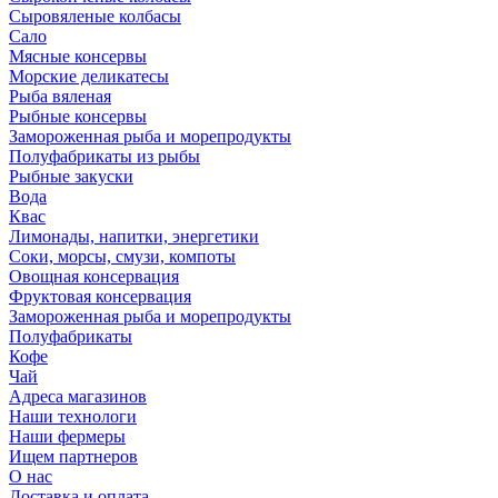
Сыровяленые колбасы
Сало
Мясные консервы
Морские деликатесы
Рыба вяленая
Рыбные консервы
Замороженная рыба и морепродукты
Полуфабрикаты из рыбы
Рыбные закуски
Вода
Квас
Лимонады, напитки, энергетики
Соки, морсы, смузи, компоты
Овощная консервация
Фруктовая консервация
Замороженная рыба и морепродукты
Полуфабрикаты
Кофе
Чай
Адреса магазинов
Наши технологи
Наши фермеры
Ищем партнеров
О нас
Доставка и оплата