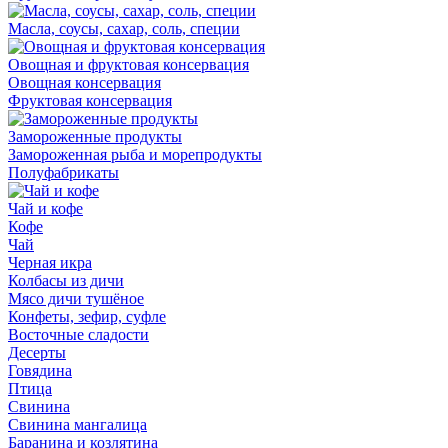
Масла, соусы, сахар, соль, специи
Овощная и фруктовая консервация
Овощная консервация
Фруктовая консервация
Замороженные продукты
Замороженная рыба и морепродукты
Полуфабрикаты
Чай и кофе
Кофе
Чай
Черная икра
Колбасы из дичи
Мясо дичи тушёное
Конфеты, зефир, суфле
Восточные сладости
Десерты
Говядина
Птица
Свинина
Свинина мангалица
Баранина и козлятина