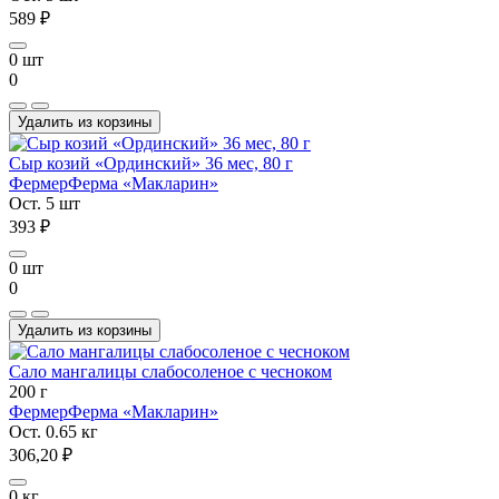
589 ₽
0 шт
0
Удалить из корзины
Сыр козий «Ординский» 36 мес, 80 г
Фермер
Ферма «Макларин»
Ост. 5 шт
393 ₽
0 шт
0
Удалить из корзины
Сало мангалицы слабосоленое с чесноком
200 г
Фермер
Ферма «Макларин»
Ост. 0.65 кг
306,20 ₽
0 кг