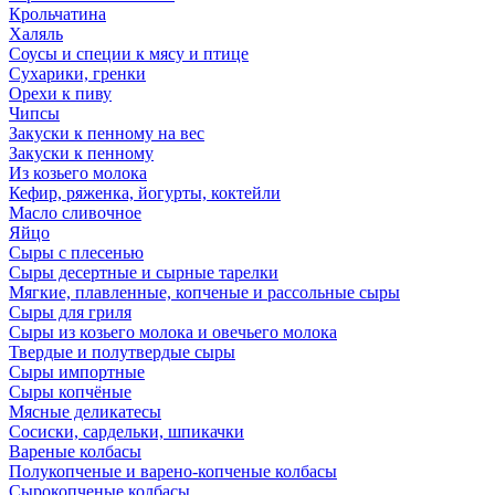
Крольчатина
Халяль
Соусы и специи к мясу и птице
Сухарики, гренки
Орехи к пиву
Чипсы
Закуски к пенному на вес
Закуски к пенному
Из козьего молока
Кефир, ряженка, йогурты, коктейли
Масло сливочное
Яйцо
Сыры с плесенью
Сыры десертные и сырные тарелки
Мягкие, плавленные, копченые и рассольные сыры
Сыры для гриля
Сыры из козьего молока и овечьего молока
Твердые и полутвердые сыры
Сыры импортные
Сыры копчёные
Мясные деликатесы
Сосиски, сардельки, шпикачки
Вареные колбасы
Полукопченые и варено-копченые колбасы
Сырокопченые колбасы