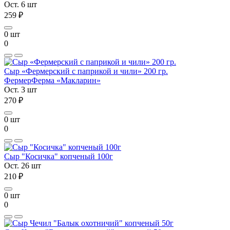
Ост. 6 шт
259 ₽
0 шт
0
Сыр «Фермерский с паприкой и чили» 200 гр.
Фермер
Ферма «Макларин»
Ост. 3 шт
270 ₽
0 шт
0
Сыр "Косичка" копченый 100г
Ост. 26 шт
210 ₽
0 шт
0