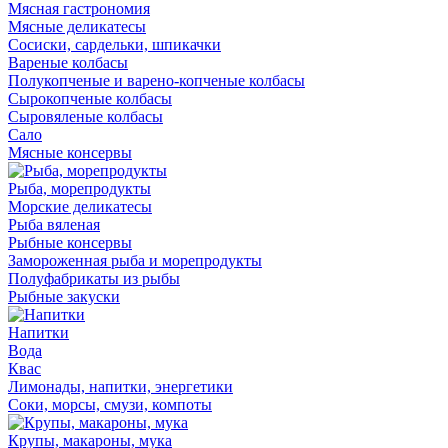
Мясная гастрономия
Мясные деликатесы
Сосиски, сардельки, шпикачки
Вареные колбасы
Полукопченые и варено-копченые колбасы
Сырокопченые колбасы
Сыровяленые колбасы
Сало
Мясные консервы
Рыба, морепродукты
Морские деликатесы
Рыба вяленая
Рыбные консервы
Замороженная рыба и морепродукты
Полуфабрикаты из рыбы
Рыбные закуски
Напитки
Вода
Квас
Лимонады, напитки, энергетики
Соки, морсы, смузи, компоты
Крупы, макароны, мука