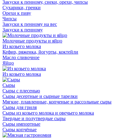
Закуски к пенному, снеки, орехи, чипсы
Сухарики, гренки
Орехи к пиву
Чипсы
Закуски к пенному на вес
Закуски к пенному
Молочные продукты и яйцо
Из козьего молока
Кефир, ряженка, йогурты, коктейли
Масло сливочное
Яйцо
Из козьего молока
Сыры
Сыры с плесенью
Сыры десертные и сырные тарелки
Мягкие, плавленные, копченые и рассольные сыры
Сыры для гриля
Сыры из козьего молока и овечьего молока
Твердые и полутвердые сыры
Сыры импортные
Сыры копчёные