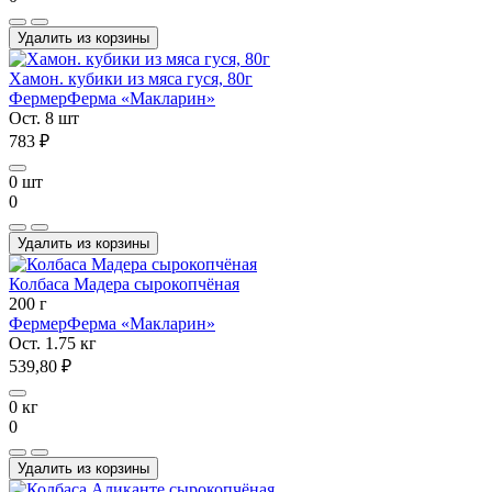
Удалить из корзины
Хамон. кубики из мяса гуся, 80г
Фермер
Ферма «Макларин»
Ост. 8 шт
783 ₽
0 шт
0
Удалить из корзины
Колбаса Мадера сырокопчёная
200 г
Фермер
Ферма «Макларин»
Ост. 1.75 кг
539,80 ₽
0 кг
0
Удалить из корзины