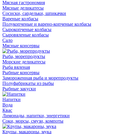
Мясная гастрономия
Мясные деликатесы
Сосиски, сардельки, шпикачки
Вареные колбасы
Полукопченые и варено-копченые колбасы
Сырокопченые колбасы
Сыровяленые колбасы
Сало
Мясные консервы
Рыба, морепродукты
Морские деликатесы
Рыба вяленая
Рыбные консервы
Замороженная рыба и морепродукты
Полуфабрикаты из рыбы
Рыбные закуски
Напитки
Вода
Квас
Лимонады, напитки, энергетики
Соки, морсы, смузи, компоты
Крупы, макароны, мука