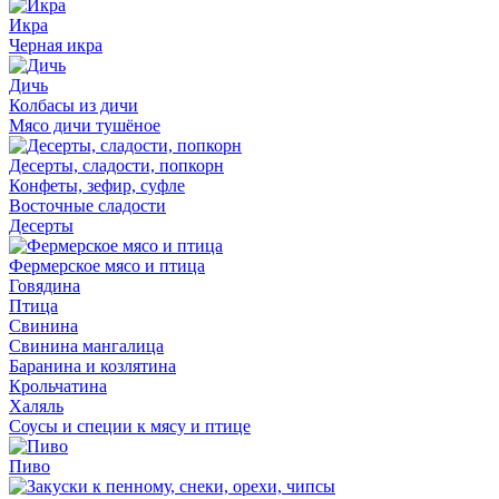
Икра
Черная икра
Дичь
Колбасы из дичи
Мясо дичи тушёное
Десерты, сладости, попкорн
Конфеты, зефир, суфле
Восточные сладости
Десерты
Фермерское мясо и птица
Говядина
Птица
Свинина
Свинина мангалица
Баранина и козлятина
Крольчатина
Халяль
Соусы и специи к мясу и птице
Пиво