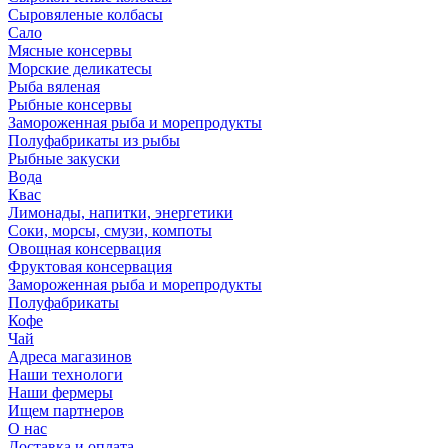
Сыровяленые колбасы
Сало
Мясные консервы
Морские деликатесы
Рыба вяленая
Рыбные консервы
Замороженная рыба и морепродукты
Полуфабрикаты из рыбы
Рыбные закуски
Вода
Квас
Лимонады, напитки, энергетики
Соки, морсы, смузи, компоты
Овощная консервация
Фруктовая консервация
Замороженная рыба и морепродукты
Полуфабрикаты
Кофе
Чай
Адреса магазинов
Наши технологи
Наши фермеры
Ищем партнеров
О нас
Доставка и оплата