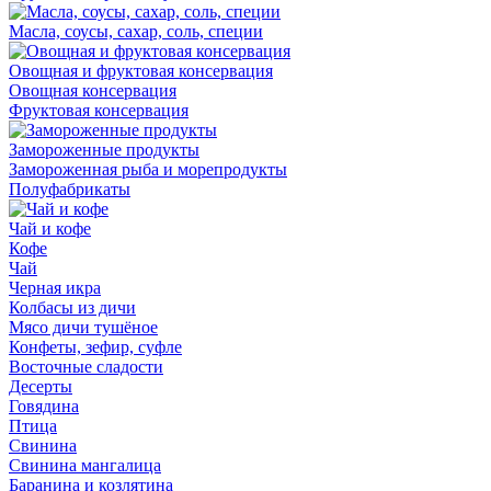
Масла, соусы, сахар, соль, специи
Овощная и фруктовая консервация
Овощная консервация
Фруктовая консервация
Замороженные продукты
Замороженная рыба и морепродукты
Полуфабрикаты
Чай и кофе
Кофе
Чай
Черная икра
Колбасы из дичи
Мясо дичи тушёное
Конфеты, зефир, суфле
Восточные сладости
Десерты
Говядина
Птица
Свинина
Свинина мангалица
Баранина и козлятина