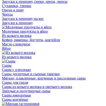
Закуски к пенному, снеки, орехи, чипсы
Сухарики, гренки
Орехи к пиву
Чипсы
Закуски к пенному на вес
Закуски к пенному
Молочные продукты и яйцо
Из козьего молока
Кефир, ряженка, йогурты, коктейли
Масло сливочное
Яйцо
Из козьего молока
Сыры
Сыры с плесенью
Сыры десертные и сырные тарелки
Мягкие, плавленные, копченые и рассольные сыры
Сыры для гриля
Сыры из козьего молока и овечьего молока
Твердые и полутвердые сыры
Сыры импортные
Сыры копчёные