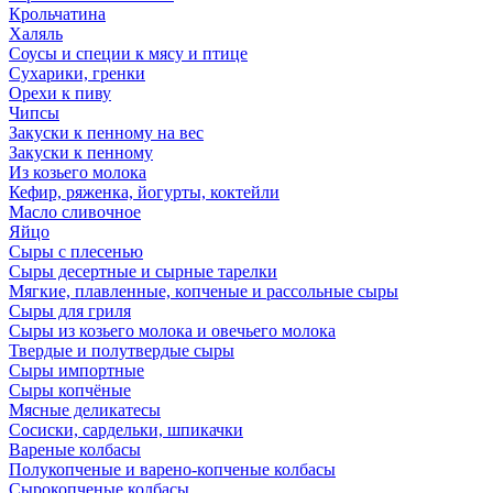
Крольчатина
Халяль
Соусы и специи к мясу и птице
Сухарики, гренки
Орехи к пиву
Чипсы
Закуски к пенному на вес
Закуски к пенному
Из козьего молока
Кефир, ряженка, йогурты, коктейли
Масло сливочное
Яйцо
Сыры с плесенью
Сыры десертные и сырные тарелки
Мягкие, плавленные, копченые и рассольные сыры
Сыры для гриля
Сыры из козьего молока и овечьего молока
Твердые и полутвердые сыры
Сыры импортные
Сыры копчёные
Мясные деликатесы
Сосиски, сардельки, шпикачки
Вареные колбасы
Полукопченые и варено-копченые колбасы
Сырокопченые колбасы