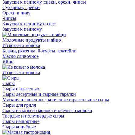
Закуски к пенному, снеки, орехи, чипсы
Сухарики, гренки
Орехи к пиву
Чипсы
Закуски к пенному на вес
Закуски к пенному
Молочные продукты и яйцо
Из козьего молока
Кефир, ряженка, йогурты, коктейли
Масло сливочное
Яйцо
Из козьего молока
Сыры
Сыры с плесенью
Сыры десертные и сырные тарелки
Мягкие, плавленные, копченые и рассольные сыры
Сыры для гриля
Сыры из козьего молока и овечьего молока
Твердые и полутвердые сыры
Сыры импортные
Сыры копчёные