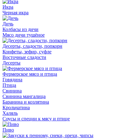
Икра
Черная икра
Дичь
Колбасы из дичи
Мясо дичи тушёное
Десерты, сладости, попкорн
Конфеты, зефир, суфле
Восточные сладости
Десерты
Фермерское мясо и птица
Говядина
Птица
Свинина
Свинина мангалица
Баранина и козлятина
Крольчатина
Халяль
Соусы и специи к мясу и птице
Пиво