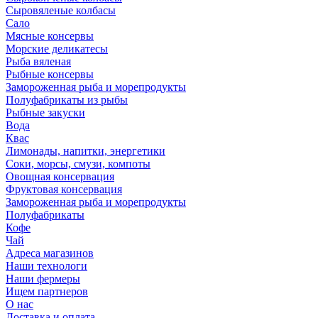
Сыровяленые колбасы
Сало
Мясные консервы
Морские деликатесы
Рыба вяленая
Рыбные консервы
Замороженная рыба и морепродукты
Полуфабрикаты из рыбы
Рыбные закуски
Вода
Квас
Лимонады, напитки, энергетики
Соки, морсы, смузи, компоты
Овощная консервация
Фруктовая консервация
Замороженная рыба и морепродукты
Полуфабрикаты
Кофе
Чай
Адреса магазинов
Наши технологи
Наши фермеры
Ищем партнеров
О нас
Доставка и оплата