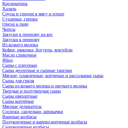
Крольчатина
Халяль
Соусы и специи к мясу и птице
Сухарики, гренки
Орехи к пиву
Чипсы
Закуски к пенному на вес
Закуски к пенному
Из козьего молока
Кефир, ряженка, йогурты, коктейли
Масло сливочное
Яйцо
Сыры с плесенью
Сыры десертные и сырные тарелки
Мягкие, плавленные, копченые и рассольные сыры
Сыры для гриля
Сыры из козьего молока и овечьего молока
Твердые и полутвердые сыры
Сыры импортные
Сыры копчёные
Мясные деликатесы
Сосиски, сардельки, шпикачки
Вареные колбасы
Полукопченые и варено-копченые колбасы
Сырокопченые колбасы