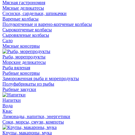
Мясная гастрономия
Мясные деликатесы
Сосиски, сардельки, шпикачки
Вареные колбасы
Полукопченые и варено-копченые колбасы
Сырокопченые колбасы
Сыровяленые колбасы
Сало
Мясные консервы
Рыба, морепродукты
Морские деликатесы
Рыба вяленая
Рыбные консервы
Замороженная рыба и морепродукты
Полуфабрикаты из рыбы
Рыбные закуски
Напитки
Вода
Квас
Лимонады, напитки, энергетики
Соки, морсы, смузи, компоты
Крупы, макароны, мука