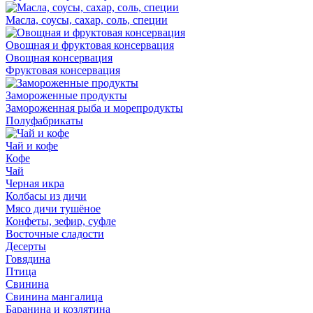
Масла, соусы, сахар, соль, специи
Овощная и фруктовая консервация
Овощная консервация
Фруктовая консервация
Замороженные продукты
Замороженная рыба и морепродукты
Полуфабрикаты
Чай и кофе
Кофе
Чай
Черная икра
Колбасы из дичи
Мясо дичи тушёное
Конфеты, зефир, суфле
Восточные сладости
Десерты
Говядина
Птица
Свинина
Свинина мангалица
Баранина и козлятина