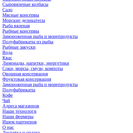
Сыровяленые колбасы
Сало
Мясные консервы
Морские деликатесы
Рыба вяленая
Рыбные консервы
Замороженная рыба и морепродукты
Полуфабрикаты из рыбы
Рыбные закуски
Вода
Квас
Лимонады, напитки, энергетики
Соки, морсы, смузи, компоты
Овощная консервация
Фруктовая консервация
Замороженная рыба и морепродукты
Полуфабрикаты
Кофе
Чай
Адреса магазинов
Наши технологи
Наши фермеры
Ищем партнеров
О нас
Доставка и оплата