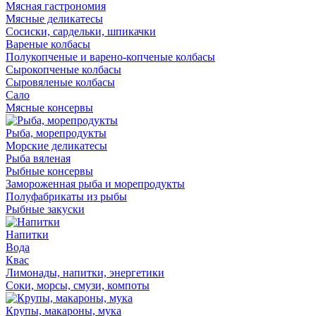
Мясная гастрономия
Мясные деликатесы
Сосиски, сардельки, шпикачки
Вареные колбасы
Полукопченые и варено-копченые колбасы
Сырокопченые колбасы
Сыровяленые колбасы
Сало
Мясные консервы
Рыба, морепродукты
Морские деликатесы
Рыба вяленая
Рыбные консервы
Замороженная рыба и морепродукты
Полуфабрикаты из рыбы
Рыбные закуски
Напитки
Вода
Квас
Лимонады, напитки, энергетики
Соки, морсы, смузи, компоты
Крупы, макароны, мука