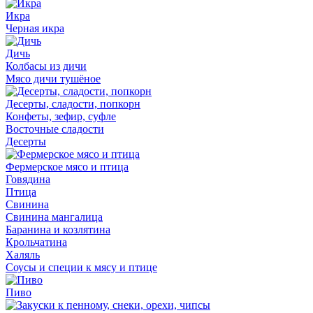
Икра
Черная икра
Дичь
Колбасы из дичи
Мясо дичи тушёное
Десерты, сладости, попкорн
Конфеты, зефир, суфле
Восточные сладости
Десерты
Фермерское мясо и птица
Говядина
Птица
Свинина
Свинина мангалица
Баранина и козлятина
Крольчатина
Халяль
Соусы и специи к мясу и птице
Пиво