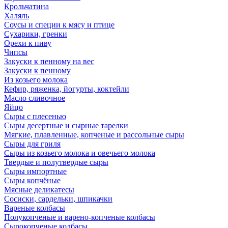
Крольчатина
Халяль
Соусы и специи к мясу и птице
Сухарики, гренки
Орехи к пиву
Чипсы
Закуски к пенному на вес
Закуски к пенному
Из козьего молока
Кефир, ряженка, йогурты, коктейли
Масло сливочное
Яйцо
Сыры с плесенью
Сыры десертные и сырные тарелки
Мягкие, плавленные, копченые и рассольные сыры
Сыры для гриля
Сыры из козьего молока и овечьего молока
Твердые и полутвердые сыры
Сыры импортные
Сыры копчёные
Мясные деликатесы
Сосиски, сардельки, шпикачки
Вареные колбасы
Полукопченые и варено-копченые колбасы
Сырокопченые колбасы