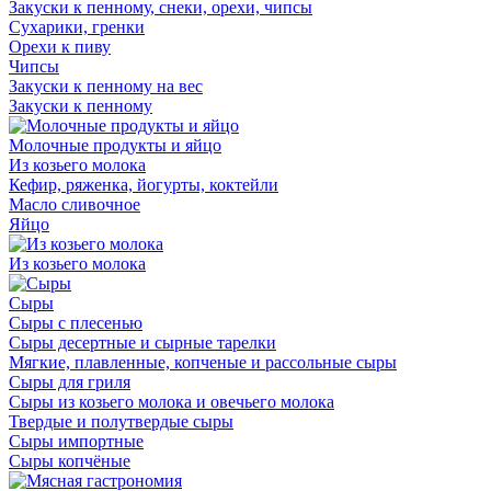
Закуски к пенному, снеки, орехи, чипсы
Сухарики, гренки
Орехи к пиву
Чипсы
Закуски к пенному на вес
Закуски к пенному
Молочные продукты и яйцо
Из козьего молока
Кефир, ряженка, йогурты, коктейли
Масло сливочное
Яйцо
Из козьего молока
Сыры
Сыры с плесенью
Сыры десертные и сырные тарелки
Мягкие, плавленные, копченые и рассольные сыры
Сыры для гриля
Сыры из козьего молока и овечьего молока
Твердые и полутвердые сыры
Сыры импортные
Сыры копчёные