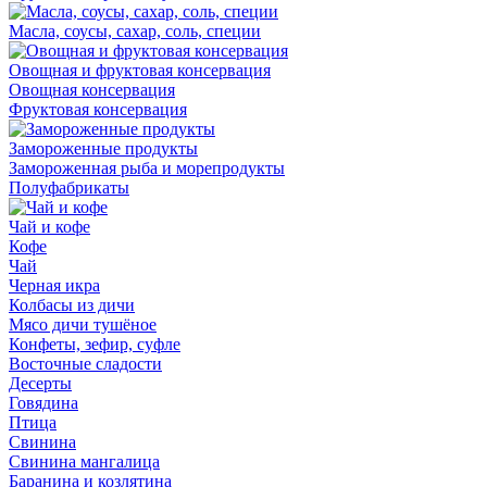
Масла, соусы, сахар, соль, специи
Овощная и фруктовая консервация
Овощная консервация
Фруктовая консервация
Замороженные продукты
Замороженная рыба и морепродукты
Полуфабрикаты
Чай и кофе
Кофе
Чай
Черная икра
Колбасы из дичи
Мясо дичи тушёное
Конфеты, зефир, суфле
Восточные сладости
Десерты
Говядина
Птица
Свинина
Свинина мангалица
Баранина и козлятина