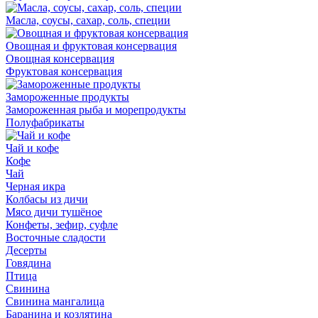
Масла, соусы, сахар, соль, специи
Овощная и фруктовая консервация
Овощная консервация
Фруктовая консервация
Замороженные продукты
Замороженная рыба и морепродукты
Полуфабрикаты
Чай и кофе
Кофе
Чай
Черная икра
Колбасы из дичи
Мясо дичи тушёное
Конфеты, зефир, суфле
Восточные сладости
Десерты
Говядина
Птица
Свинина
Свинина мангалица
Баранина и козлятина