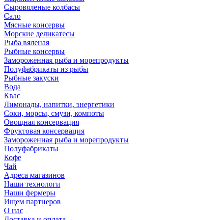
Сыровяленые колбасы
Сало
Мясные консервы
Морские деликатесы
Рыба вяленая
Рыбные консервы
Замороженная рыба и морепродукты
Полуфабрикаты из рыбы
Рыбные закуски
Вода
Квас
Лимонады, напитки, энергетики
Соки, морсы, смузи, компоты
Овощная консервация
Фруктовая консервация
Замороженная рыба и морепродукты
Полуфабрикаты
Кофе
Чай
Адреса магазинов
Наши технологи
Наши фермеры
Ищем партнеров
О нас
Доставка и оплата