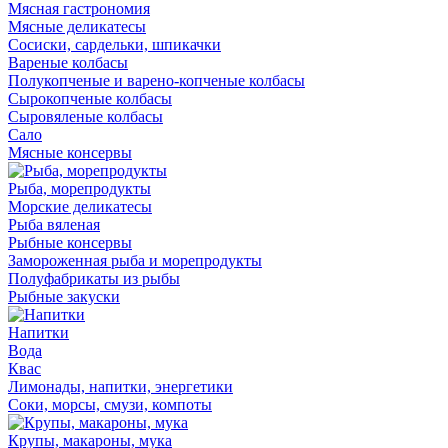
Мясная гастрономия
Мясные деликатесы
Сосиски, сардельки, шпикачки
Вареные колбасы
Полукопченые и варено-копченые колбасы
Сырокопченые колбасы
Сыровяленые колбасы
Сало
Мясные консервы
Рыба, морепродукты
Морские деликатесы
Рыба вяленая
Рыбные консервы
Замороженная рыба и морепродукты
Полуфабрикаты из рыбы
Рыбные закуски
Напитки
Вода
Квас
Лимонады, напитки, энергетики
Соки, морсы, смузи, компоты
Крупы, макароны, мука