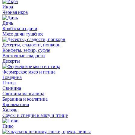
Икра
Черная икра
Дичь
Колбасы из дичи
Мясо дичи тушёное
Десерты, сладости, попкорн
Конфеты, зефир, суфле
Восточные сладости
Десерты
Фермерское мясо и птица
Говядина
Птица
Свинина
Свинина мангалица
Баранина и козлятина
Крольчатина
Халяль
Соусы и специи к мясу и птице
Пиво