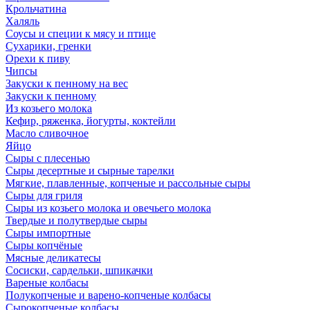
Крольчатина
Халяль
Соусы и специи к мясу и птице
Сухарики, гренки
Орехи к пиву
Чипсы
Закуски к пенному на вес
Закуски к пенному
Из козьего молока
Кефир, ряженка, йогурты, коктейли
Масло сливочное
Яйцо
Сыры с плесенью
Сыры десертные и сырные тарелки
Мягкие, плавленные, копченые и рассольные сыры
Сыры для гриля
Сыры из козьего молока и овечьего молока
Твердые и полутвердые сыры
Сыры импортные
Сыры копчёные
Мясные деликатесы
Сосиски, сардельки, шпикачки
Вареные колбасы
Полукопченые и варено-копченые колбасы
Сырокопченые колбасы