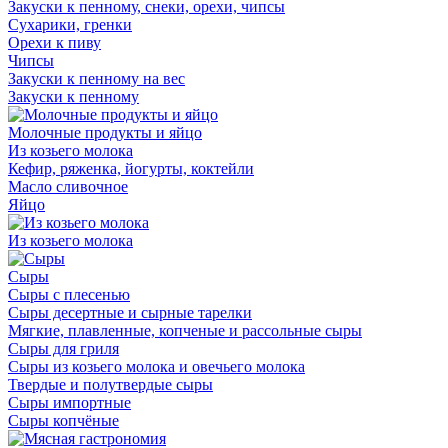
Закуски к пенному, снеки, орехи, чипсы
Сухарики, гренки
Орехи к пиву
Чипсы
Закуски к пенному на вес
Закуски к пенному
Молочные продукты и яйцо
Из козьего молока
Кефир, ряженка, йогурты, коктейли
Масло сливочное
Яйцо
Из козьего молока
Сыры
Сыры с плесенью
Сыры десертные и сырные тарелки
Мягкие, плавленные, копченые и рассольные сыры
Сыры для гриля
Сыры из козьего молока и овечьего молока
Твердые и полутвердые сыры
Сыры импортные
Сыры копчёные