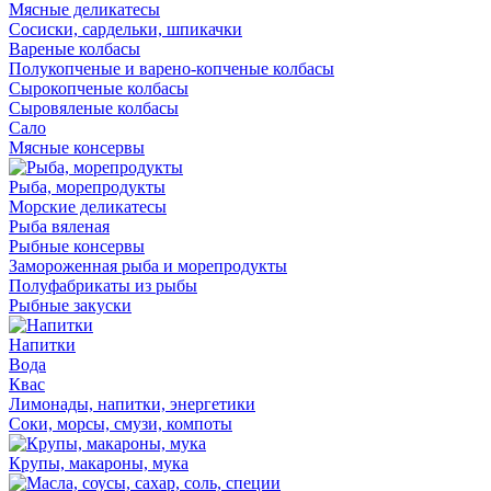
Мясные деликатесы
Сосиски, сардельки, шпикачки
Вареные колбасы
Полукопченые и варено-копченые колбасы
Сырокопченые колбасы
Сыровяленые колбасы
Сало
Мясные консервы
Рыба, морепродукты
Морские деликатесы
Рыба вяленая
Рыбные консервы
Замороженная рыба и морепродукты
Полуфабрикаты из рыбы
Рыбные закуски
Напитки
Вода
Квас
Лимонады, напитки, энергетики
Соки, морсы, смузи, компоты
Крупы, макароны, мука