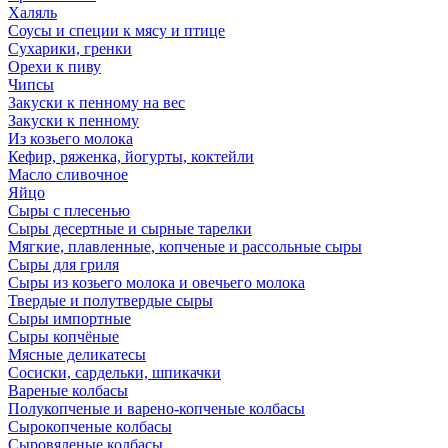
Халяль
Соусы и специи к мясу и птице
Сухарики, гренки
Орехи к пиву
Чипсы
Закуски к пенному на вес
Закуски к пенному
Из козьего молока
Кефир, ряженка, йогурты, коктейли
Масло сливочное
Яйцо
Сыры с плесенью
Сыры десертные и сырные тарелки
Мягкие, плавленные, копченые и рассольные сыры
Сыры для гриля
Сыры из козьего молока и овечьего молока
Твердые и полутвердые сыры
Сыры импортные
Сыры копчёные
Мясные деликатесы
Сосиски, сардельки, шпикачки
Вареные колбасы
Полукопченые и варено-копченые колбасы
Сырокопченые колбасы
Сыровяленые колбасы