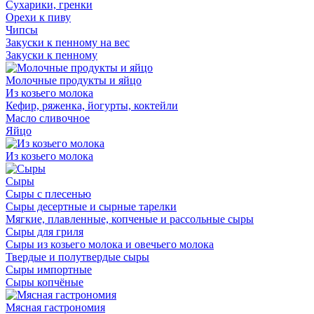
Сухарики, гренки
Орехи к пиву
Чипсы
Закуски к пенному на вес
Закуски к пенному
Молочные продукты и яйцо
Из козьего молока
Кефир, ряженка, йогурты, коктейли
Масло сливочное
Яйцо
Из козьего молока
Сыры
Сыры с плесенью
Сыры десертные и сырные тарелки
Мягкие, плавленные, копченые и рассольные сыры
Сыры для гриля
Сыры из козьего молока и овечьего молока
Твердые и полутвердые сыры
Сыры импортные
Сыры копчёные
Мясная гастрономия