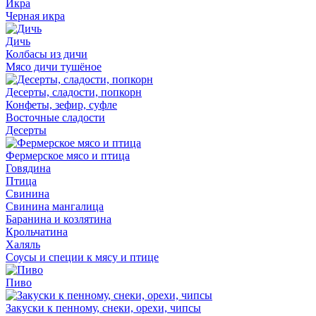
Икра
Черная икра
Дичь
Колбасы из дичи
Мясо дичи тушёное
Десерты, сладости, попкорн
Конфеты, зефир, суфле
Восточные сладости
Десерты
Фермерское мясо и птица
Говядина
Птица
Свинина
Свинина мангалица
Баранина и козлятина
Крольчатина
Халяль
Соусы и специи к мясу и птице
Пиво
Закуски к пенному, снеки, орехи, чипсы