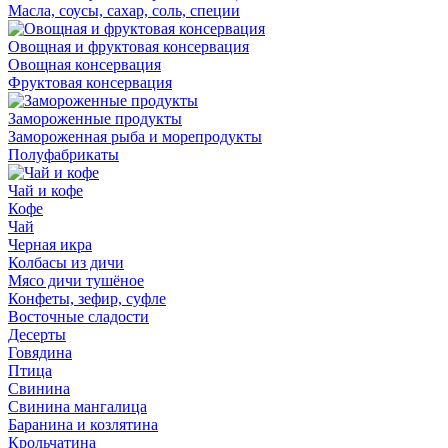
Масла, соусы, сахар, соль, специи
Овощная и фруктовая консервация
Овощная консервация
Фруктовая консервация
Замороженные продукты
Замороженная рыба и морепродукты
Полуфабрикаты
Чай и кофе
Кофе
Чай
Черная икра
Колбасы из дичи
Мясо дичи тушёное
Конфеты, зефир, суфле
Восточные сладости
Десерты
Говядина
Птица
Свинина
Свинина мангалица
Баранина и козлятина
Крольчатина