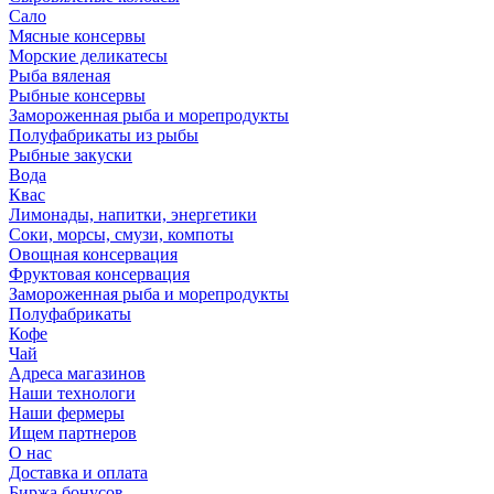
Сало
Мясные консервы
Морские деликатесы
Рыба вяленая
Рыбные консервы
Замороженная рыба и морепродукты
Полуфабрикаты из рыбы
Рыбные закуски
Вода
Квас
Лимонады, напитки, энергетики
Соки, морсы, смузи, компоты
Овощная консервация
Фруктовая консервация
Замороженная рыба и морепродукты
Полуфабрикаты
Кофе
Чай
Адреса магазинов
Наши технологи
Наши фермеры
Ищем партнеров
О нас
Доставка и оплата
Биржа бонусов