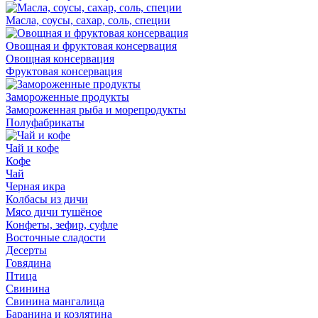
Масла, соусы, сахар, соль, специи
Овощная и фруктовая консервация
Овощная консервация
Фруктовая консервация
Замороженные продукты
Замороженная рыба и морепродукты
Полуфабрикаты
Чай и кофе
Кофе
Чай
Черная икра
Колбасы из дичи
Мясо дичи тушёное
Конфеты, зефир, суфле
Восточные сладости
Десерты
Говядина
Птица
Свинина
Свинина мангалица
Баранина и козлятина