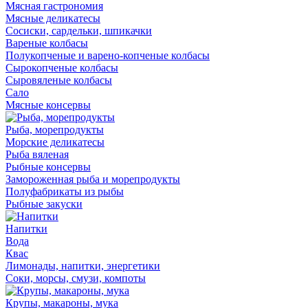
Мясная гастрономия
Мясные деликатесы
Сосиски, сардельки, шпикачки
Вареные колбасы
Полукопченые и варено-копченые колбасы
Сырокопченые колбасы
Сыровяленые колбасы
Сало
Мясные консервы
Рыба, морепродукты
Морские деликатесы
Рыба вяленая
Рыбные консервы
Замороженная рыба и морепродукты
Полуфабрикаты из рыбы
Рыбные закуски
Напитки
Вода
Квас
Лимонады, напитки, энергетики
Соки, морсы, смузи, компоты
Крупы, макароны, мука