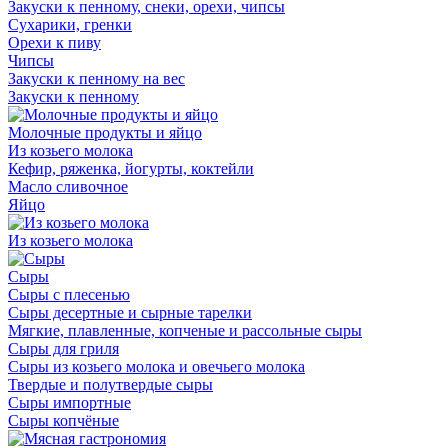
Закуски к пенному, снеки, орехи, чипсы
Сухарики, гренки
Орехи к пиву
Чипсы
Закуски к пенному на вес
Закуски к пенному
Молочные продукты и яйцо
Из козьего молока
Кефир, ряженка, йогурты, коктейли
Масло сливочное
Яйцо
Из козьего молока
Сыры
Сыры с плесенью
Сыры десертные и сырные тарелки
Мягкие, плавленные, копченые и рассольные сыры
Сыры для гриля
Сыры из козьего молока и овечьего молока
Твердые и полутвердые сыры
Сыры импортные
Сыры копчёные