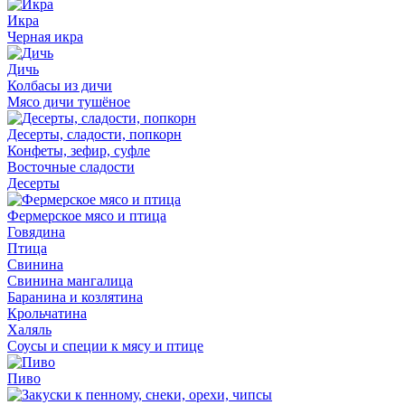
Икра
Черная икра
Дичь
Колбасы из дичи
Мясо дичи тушёное
Десерты, сладости, попкорн
Конфеты, зефир, суфле
Восточные сладости
Десерты
Фермерское мясо и птица
Говядина
Птица
Свинина
Свинина мангалица
Баранина и козлятина
Крольчатина
Халяль
Соусы и специи к мясу и птице
Пиво