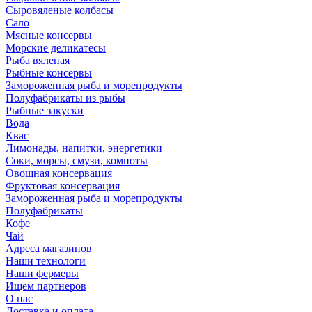
Сыровяленые колбасы
Сало
Мясные консервы
Морские деликатесы
Рыба вяленая
Рыбные консервы
Замороженная рыба и морепродукты
Полуфабрикаты из рыбы
Рыбные закуски
Вода
Квас
Лимонады, напитки, энергетики
Соки, морсы, смузи, компоты
Овощная консервация
Фруктовая консервация
Замороженная рыба и морепродукты
Полуфабрикаты
Кофе
Чай
Адреса магазинов
Наши технологи
Наши фермеры
Ищем партнеров
О нас
Доставка и оплата