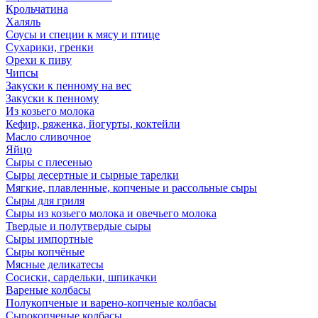
Крольчатина
Халяль
Соусы и специи к мясу и птице
Сухарики, гренки
Орехи к пиву
Чипсы
Закуски к пенному на вес
Закуски к пенному
Из козьего молока
Кефир, ряженка, йогурты, коктейли
Масло сливочное
Яйцо
Сыры с плесенью
Сыры десертные и сырные тарелки
Мягкие, плавленные, копченые и рассольные сыры
Сыры для гриля
Сыры из козьего молока и овечьего молока
Твердые и полутвердые сыры
Сыры импортные
Сыры копчёные
Мясные деликатесы
Сосиски, сардельки, шпикачки
Вареные колбасы
Полукопченые и варено-копченые колбасы
Сырокопченые колбасы