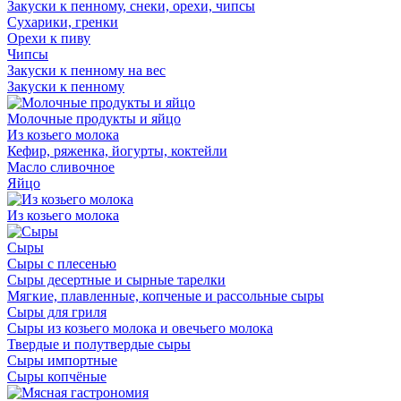
Закуски к пенному, снеки, орехи, чипсы
Сухарики, гренки
Орехи к пиву
Чипсы
Закуски к пенному на вес
Закуски к пенному
Молочные продукты и яйцо
Из козьего молока
Кефир, ряженка, йогурты, коктейли
Масло сливочное
Яйцо
Из козьего молока
Сыры
Сыры с плесенью
Сыры десертные и сырные тарелки
Мягкие, плавленные, копченые и рассольные сыры
Сыры для гриля
Сыры из козьего молока и овечьего молока
Твердые и полутвердые сыры
Сыры импортные
Сыры копчёные