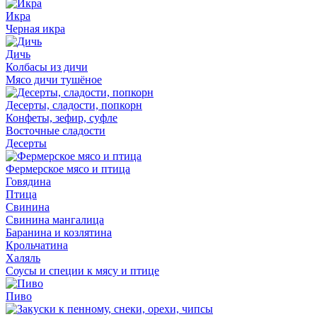
Икра
Черная икра
Дичь
Колбасы из дичи
Мясо дичи тушёное
Десерты, сладости, попкорн
Конфеты, зефир, суфле
Восточные сладости
Десерты
Фермерское мясо и птица
Говядина
Птица
Свинина
Свинина мангалица
Баранина и козлятина
Крольчатина
Халяль
Соусы и специи к мясу и птице
Пиво