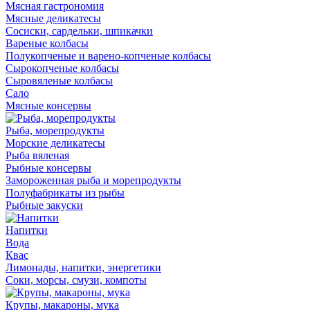
Мясная гастрономия
Мясные деликатесы
Сосиски, сардельки, шпикачки
Вареные колбасы
Полукопченые и варено-копченые колбасы
Сырокопченые колбасы
Сыровяленые колбасы
Сало
Мясные консервы
Рыба, морепродукты
Морские деликатесы
Рыба вяленая
Рыбные консервы
Замороженная рыба и морепродукты
Полуфабрикаты из рыбы
Рыбные закуски
Напитки
Вода
Квас
Лимонады, напитки, энергетики
Соки, морсы, смузи, компоты
Крупы, макароны, мука