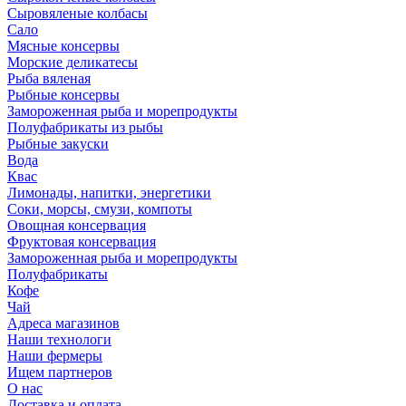
Сыровяленые колбасы
Сало
Мясные консервы
Морские деликатесы
Рыба вяленая
Рыбные консервы
Замороженная рыба и морепродукты
Полуфабрикаты из рыбы
Рыбные закуски
Вода
Квас
Лимонады, напитки, энергетики
Соки, морсы, смузи, компоты
Овощная консервация
Фруктовая консервация
Замороженная рыба и морепродукты
Полуфабрикаты
Кофе
Чай
Адреса магазинов
Наши технологи
Наши фермеры
Ищем партнеров
О нас
Доставка и оплата