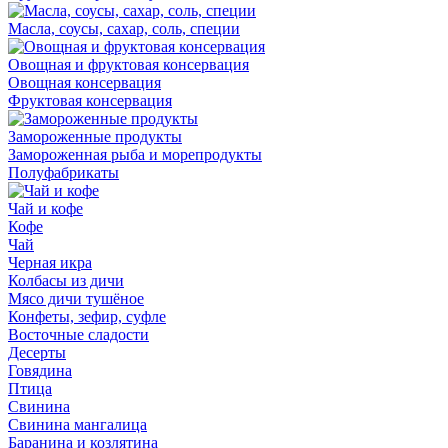
Масла, соусы, сахар, соль, специи
Овощная и фруктовая консервация
Овощная консервация
Фруктовая консервация
Замороженные продукты
Замороженная рыба и морепродукты
Полуфабрикаты
Чай и кофе
Кофе
Чай
Черная икра
Колбасы из дичи
Мясо дичи тушёное
Конфеты, зефир, суфле
Восточные сладости
Десерты
Говядина
Птица
Свинина
Свинина мангалица
Баранина и козлятина