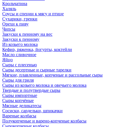
Крольчатина
Халяль
Соусы и специи к мясу и птице
Сухарики, гренки
Орехи к пиву
Чипсы
Закуски к пенному на вес
Закуски к пенному
Из козьего молока
Кефир, ряженка, йогурты, коктейли
Масло сливочное
Яйцо
Сыры с плесенью
Сыры десертные и сырные тарелки
Мягкие, плавленные, копченые и рассольные сыры
Сыры для гриля
Сыры из козьего молока и овечьего молока
Твердые и полутвердые сыры
Сыры импортные
Сыры копчёные
Мясные деликатесы
Сосиски, сардельки, шпикачки
Вареные колбасы
Полукопченые и варено-копченые колбасы
Сырокопченые колбасы