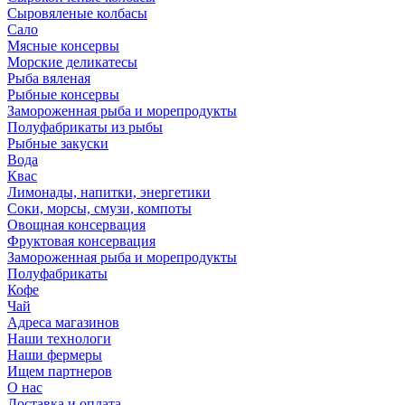
Сыровяленые колбасы
Сало
Мясные консервы
Морские деликатесы
Рыба вяленая
Рыбные консервы
Замороженная рыба и морепродукты
Полуфабрикаты из рыбы
Рыбные закуски
Вода
Квас
Лимонады, напитки, энергетики
Соки, морсы, смузи, компоты
Овощная консервация
Фруктовая консервация
Замороженная рыба и морепродукты
Полуфабрикаты
Кофе
Чай
Адреса магазинов
Наши технологи
Наши фермеры
Ищем партнеров
О нас
Доставка и оплата