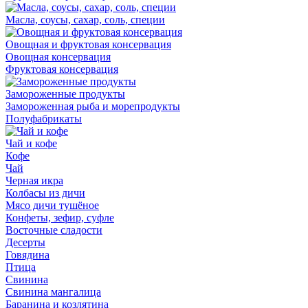
Масла, соусы, сахар, соль, специи
Овощная и фруктовая консервация
Овощная консервация
Фруктовая консервация
Замороженные продукты
Замороженная рыба и морепродукты
Полуфабрикаты
Чай и кофе
Кофе
Чай
Черная икра
Колбасы из дичи
Мясо дичи тушёное
Конфеты, зефир, суфле
Восточные сладости
Десерты
Говядина
Птица
Свинина
Свинина мангалица
Баранина и козлятина