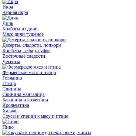
Икра
Черная икра
Дичь
Колбасы из дичи
Мясо дичи тушёное
Десерты, сладости, попкорн
Конфеты, зефир, суфле
Восточные сладости
Десерты
Фермерское мясо и птица
Говядина
Птица
Свинина
Свинина мангалица
Баранина и козлятина
Крольчатина
Халяль
Соусы и специи к мясу и птице
Пиво