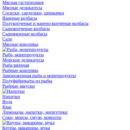
Мясная гастрономия
Мясные деликатесы
Сосиски, сардельки, шпикачки
Вареные колбасы
Полукопченые и варено-копченые колбасы
Сырокопченые колбасы
Сыровяленые колбасы
Сало
Мясные консервы
Рыба, морепродукты
Морские деликатесы
Рыба вяленая
Рыбные консервы
Замороженная рыба и морепродукты
Полуфабрикаты из рыбы
Рыбные закуски
Напитки
Вода
Квас
Лимонады, напитки, энергетики
Соки, морсы, смузи, компоты
Крупы, макароны, мука