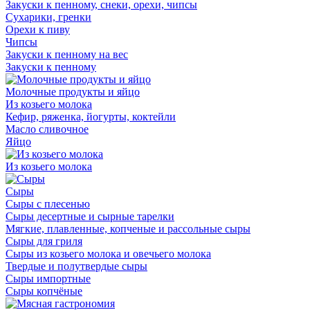
Закуски к пенному, снеки, орехи, чипсы
Сухарики, гренки
Орехи к пиву
Чипсы
Закуски к пенному на вес
Закуски к пенному
Молочные продукты и яйцо
Из козьего молока
Кефир, ряженка, йогурты, коктейли
Масло сливочное
Яйцо
Из козьего молока
Сыры
Сыры с плесенью
Сыры десертные и сырные тарелки
Мягкие, плавленные, копченые и рассольные сыры
Сыры для гриля
Сыры из козьего молока и овечьего молока
Твердые и полутвердые сыры
Сыры импортные
Сыры копчёные