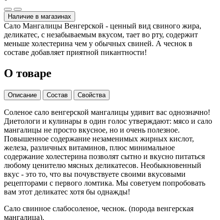
Наличие в магазинах
Сало Мангалицы Венгерской - ценный вид свиного жира,
деликатес, с незабываемым вкусом, тает во рту, содержит
меньше холестерина чем у обычных свиней. А чеснок в
составе добавляет приятной пикантности!
О товаре
Описание
Состав
Свойства
Соленое сало венгерской мангалицы удивит вас однозначно!
Диетологи и кулинары в один голос утверждают: мясо и сало
мангалицы не просто вкусное, но и очень полезное.
Повышенное содержание незаменимых жирных кислот,
железа, различных витаминов, плюс минимальное
содержание холестерина позволят сытно и вкусно питаться
любому ценителю мясных деликатесов. Необыкновенный
вкус - это то, что вы почувствуете своими вкусовыми
рецепторами с первого ломтика. Мы советуем попробовать
вам этот деликатес хотя бы однажды!
Сало свинное слабосоленое, чеснок. (порода венгерская
мангалица).