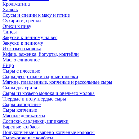
Крольчатина
Халяль
Соусы и специи к мясу и птице
Сухарики, гренки
Орехи к пиву
Чипсы
Закуски к пенному на вес
Закуски к пенному
Из козьего молока
Кефир, ряженка, йогурты, коктейли
Масло сливочное
Яйцо
Сыры с плесенью
Сыры десертные и сырные тарелки
Мягкие, плавленные, копченые и рассольные сыры
Сыры для гриля
Сыры из козьего молока и овечьего молока
Твердые и полутвердые сыры
Сыры импортные
Сыры копчёные
Мясные деликатесы
Сосиски, сардельки, шпикачки
Вареные колбасы
Полукопченые и варено-копченые колбасы
Сырокопченые колбасы