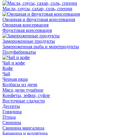
Масла, соусы, сахар, соль, специи
Овощная и фруктовая консервация
Овощная консервация
Фруктовая консервация
Замороженные продукты
Замороженная рыба и морепродукты
Полуфабрикаты
Чай и кофе
Кофе
Чай
Черная икра
Колбасы из дичи
Мясо дичи тушёное
Конфеты, зефир, суфле
Восточные сладости
Десерты
Говядина
Птица
Свинина
Свинина мангалица
Баранина и козлятина