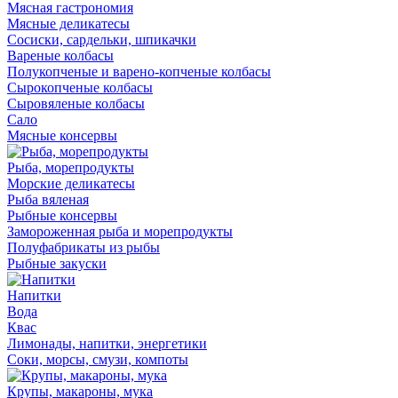
Мясная гастрономия
Мясные деликатесы
Сосиски, сардельки, шпикачки
Вареные колбасы
Полукопченые и варено-копченые колбасы
Сырокопченые колбасы
Сыровяленые колбасы
Сало
Мясные консервы
Рыба, морепродукты
Морские деликатесы
Рыба вяленая
Рыбные консервы
Замороженная рыба и морепродукты
Полуфабрикаты из рыбы
Рыбные закуски
Напитки
Вода
Квас
Лимонады, напитки, энергетики
Соки, морсы, смузи, компоты
Крупы, макароны, мука