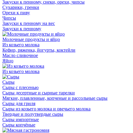
Закуски к пенному, снеки, орехи, чипсы
Сухарики, гренки
Орехи к пиву
Чипсы
Закуски к пенному на вес
Закуски к пенному
Молочные продукты и яйцо
Из козьего молока
Кефир, ряженка, йогурты, коктейли
Масло сливочное
Яйцо
Из козьего молока
Сыры
Сыры с плесенью
Сыры десертные и сырные тарелки
Мягкие, плавленные, копченые и рассольные сыры
Сыры для гриля
Сыры из козьего молока и овечьего молока
Твердые и полутвердые сыры
Сыры импортные
Сыры копчёные