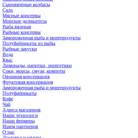
Сыровяленые колбасы
Сало
Мясные консервы
Морские деликатесы
Рыба вяленая
Рыбные консервы
Замороженная рыба и морепродукты
Полуфабрикаты из рыбы
Рыбные закуски
Вода
Квас
Лимонады, напитки, энергетики
Соки, морсы, смузи, компоты
Овощная консервация
Фруктовая консервация
Замороженная рыба и морепродукты
Полуфабрикаты
Кофе
Чай
Адреса магазинов
Наши технологи
Наши фермеры
Ищем партнеров
О нас
Доставка и оплата