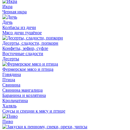
Икра
Черная икра
Дичь
Колбасы из дичи
Мясо дичи тушёное
Десерты, сладости, попкорн
Конфеты, зефир, суфле
Восточные сладости
Десерты
Фермерское мясо и птица
Говядина
Птица
Свинина
Свинина мангалица
Баранина и козлятина
Крольчатина
Халяль
Соусы и специи к мясу и птице
Пиво