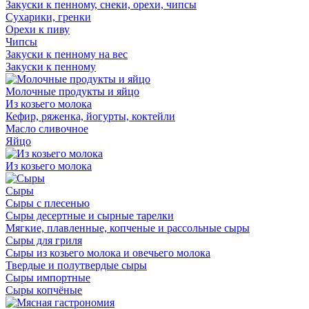
Закуски к пенному, снеки, орехи, чипсы
Сухарики, гренки
Орехи к пиву
Чипсы
Закуски к пенному на вес
Закуски к пенному
Молочные продукты и яйцо
Из козьего молока
Кефир, ряженка, йогурты, коктейли
Масло сливочное
Яйцо
Из козьего молока
Сыры
Сыры с плесенью
Сыры десертные и сырные тарелки
Мягкие, плавленные, копченые и рассольные сыры
Сыры для гриля
Сыры из козьего молока и овечьего молока
Твердые и полутвердые сыры
Сыры импортные
Сыры копчёные