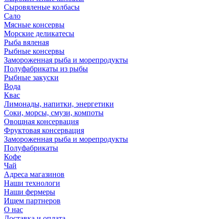
Сыровяленые колбасы
Сало
Мясные консервы
Морские деликатесы
Рыба вяленая
Рыбные консервы
Замороженная рыба и морепродукты
Полуфабрикаты из рыбы
Рыбные закуски
Вода
Квас
Лимонады, напитки, энергетики
Соки, морсы, смузи, компоты
Овощная консервация
Фруктовая консервация
Замороженная рыба и морепродукты
Полуфабрикаты
Кофе
Чай
Адреса магазинов
Наши технологи
Наши фермеры
Ищем партнеров
О нас
Доставка и оплата