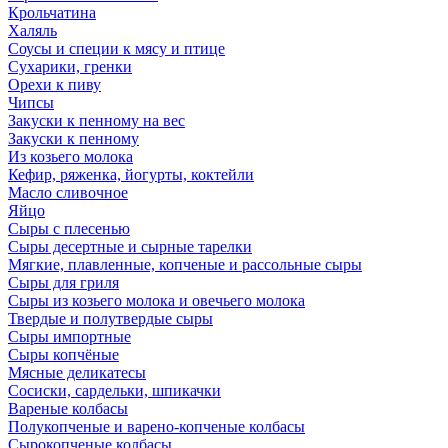
Крольчатина
Халяль
Соусы и специи к мясу и птице
Сухарики, гренки
Орехи к пиву
Чипсы
Закуски к пенному на вес
Закуски к пенному
Из козьего молока
Кефир, ряженка, йогурты, коктейли
Масло сливочное
Яйцо
Сыры с плесенью
Сыры десертные и сырные тарелки
Мягкие, плавленные, копченые и рассольные сыры
Сыры для гриля
Сыры из козьего молока и овечьего молока
Твердые и полутвердые сыры
Сыры импортные
Сыры копчёные
Мясные деликатесы
Сосиски, сардельки, шпикачки
Вареные колбасы
Полукопченые и варено-копченые колбасы
Сырокопченые колбасы