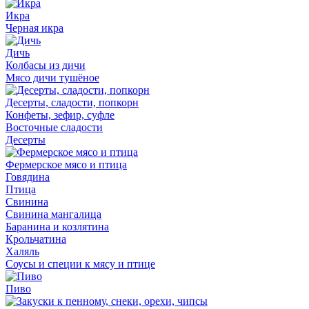
Икра
Черная икра
Дичь
Колбасы из дичи
Мясо дичи тушёное
Десерты, сладости, попкорн
Конфеты, зефир, суфле
Восточные сладости
Десерты
Фермерское мясо и птица
Говядина
Птица
Свинина
Свинина мангалица
Баранина и козлятина
Крольчатина
Халяль
Соусы и специи к мясу и птице
Пиво