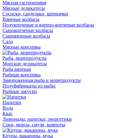
Мясная гастрономия
Мясные деликатесы
Сосиски, сардельки, шпикачки
Вареные колбасы
Полукопченые и варено-копченые колбасы
Сырокопченые колбасы
Сыровяленые колбасы
Сало
Мясные консервы
Рыба, морепродукты
Морские деликатесы
Рыба вяленая
Рыбные консервы
Замороженная рыба и морепродукты
Полуфабрикаты из рыбы
Рыбные закуски
Напитки
Вода
Квас
Лимонады, напитки, энергетики
Соки, морсы, смузи, компоты
Крупы, макароны, мука