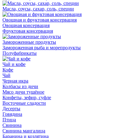
Масла, соусы, сахар, соль, специи
Овощная и фруктовая консервация
Овощная консервация
Фруктовая консервация
Замороженные продукты
Замороженная рыба и морепродукты
Полуфабрикаты
Чай и кофе
Кофе
Чай
Черная икра
Колбасы из дичи
Мясо дичи тушёное
Конфеты, зефир, суфле
Восточные сладости
Десерты
Говядина
Птица
Свинина
Свинина мангалица
Баранина и козлятина