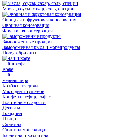
Масла, соусы, сахар, соль, специи
Овощная и фруктовая консервация
Овощная консервация
Фруктовая консервация
Замороженные продукты
Замороженная рыба и морепродукты
Полуфабрикаты
Чай и кофе
Кофе
Чай
Черная икра
Колбасы из дичи
Мясо дичи тушёное
Конфеты, зефир, суфле
Восточные сладости
Десерты
Говядина
Птица
Свинина
Свинина мангалица
Баранина и козлятина