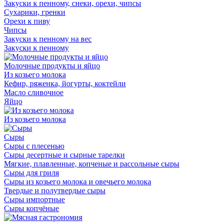
Закуски к пенному, снеки, орехи, чипсы
Сухарики, гренки
Орехи к пиву
Чипсы
Закуски к пенному на вес
Закуски к пенному
Молочные продукты и яйцо
Из козьего молока
Кефир, ряженка, йогурты, коктейли
Масло сливочное
Яйцо
Из козьего молока
Сыры
Сыры с плесенью
Сыры десертные и сырные тарелки
Мягкие, плавленные, копченые и рассольные сыры
Сыры для гриля
Сыры из козьего молока и овечьего молока
Твердые и полутвердые сыры
Сыры импортные
Сыры копчёные