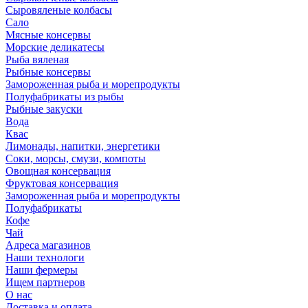
Сыровяленые колбасы
Сало
Мясные консервы
Морские деликатесы
Рыба вяленая
Рыбные консервы
Замороженная рыба и морепродукты
Полуфабрикаты из рыбы
Рыбные закуски
Вода
Квас
Лимонады, напитки, энергетики
Соки, морсы, смузи, компоты
Овощная консервация
Фруктовая консервация
Замороженная рыба и морепродукты
Полуфабрикаты
Кофе
Чай
Адреса магазинов
Наши технологи
Наши фермеры
Ищем партнеров
О нас
Доставка и оплата