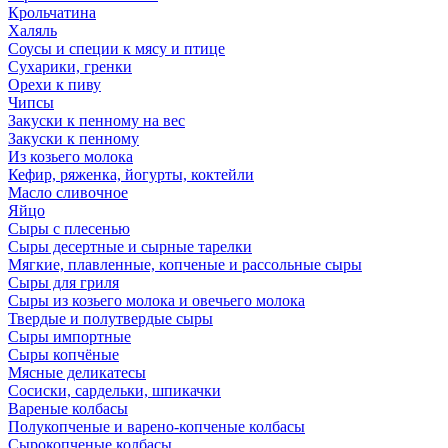
Крольчатина
Халяль
Соусы и специи к мясу и птице
Сухарики, гренки
Орехи к пиву
Чипсы
Закуски к пенному на вес
Закуски к пенному
Из козьего молока
Кефир, ряженка, йогурты, коктейли
Масло сливочное
Яйцо
Сыры с плесенью
Сыры десертные и сырные тарелки
Мягкие, плавленные, копченые и рассольные сыры
Сыры для гриля
Сыры из козьего молока и овечьего молока
Твердые и полутвердые сыры
Сыры импортные
Сыры копчёные
Мясные деликатесы
Сосиски, сардельки, шпикачки
Вареные колбасы
Полукопченые и варено-копченые колбасы
Сырокопченые колбасы