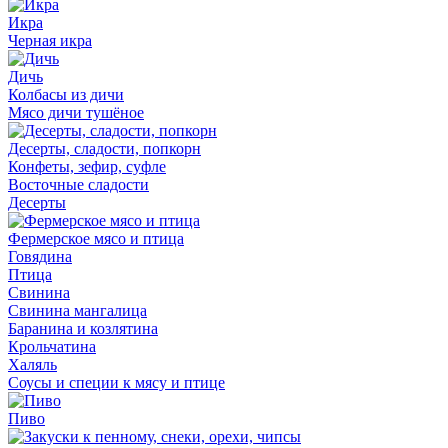
Икра
Черная икра
Дичь
Колбасы из дичи
Мясо дичи тушёное
Десерты, сладости, попкорн
Конфеты, зефир, суфле
Восточные сладости
Десерты
Фермерское мясо и птица
Говядина
Птица
Свинина
Свинина мангалица
Баранина и козлятина
Крольчатина
Халяль
Соусы и специи к мясу и птице
Пиво