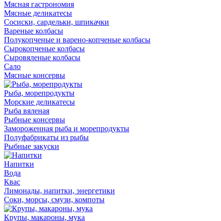
Мясная гастрономия
Мясные деликатесы
Сосиски, сардельки, шпикачки
Вареные колбасы
Полукопченые и варено-копченые колбасы
Сырокопченые колбасы
Сыровяленые колбасы
Сало
Мясные консервы
Рыба, морепродукты
Морские деликатесы
Рыба вяленая
Рыбные консервы
Замороженная рыба и морепродукты
Полуфабрикаты из рыбы
Рыбные закуски
Напитки
Вода
Квас
Лимонады, напитки, энергетики
Соки, морсы, смузи, компоты
Крупы, макароны, мука