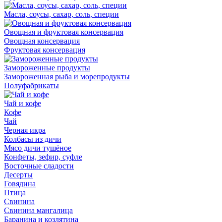
Масла, соусы, сахар, соль, специи
Овощная и фруктовая консервация
Овощная консервация
Фруктовая консервация
Замороженные продукты
Замороженная рыба и морепродукты
Полуфабрикаты
Чай и кофе
Кофе
Чай
Черная икра
Колбасы из дичи
Мясо дичи тушёное
Конфеты, зефир, суфле
Восточные сладости
Десерты
Говядина
Птица
Свинина
Свинина мангалица
Баранина и козлятина