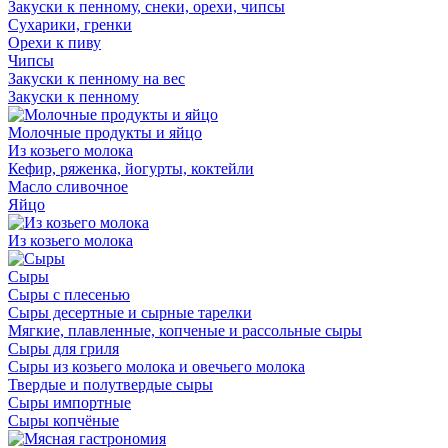
Закуски к пенному, снеки, орехи, чипсы
Сухарики, гренки
Орехи к пиву
Чипсы
Закуски к пенному на вес
Закуски к пенному
Молочные продукты и яйцо
Из козьего молока
Кефир, ряженка, йогурты, коктейли
Масло сливочное
Яйцо
Из козьего молока
Сыры
Сыры с плесенью
Сыры десертные и сырные тарелки
Мягкие, плавленные, копченые и рассольные сыры
Сыры для гриля
Сыры из козьего молока и овечьего молока
Твердые и полутвердые сыры
Сыры импортные
Сыры копчёные