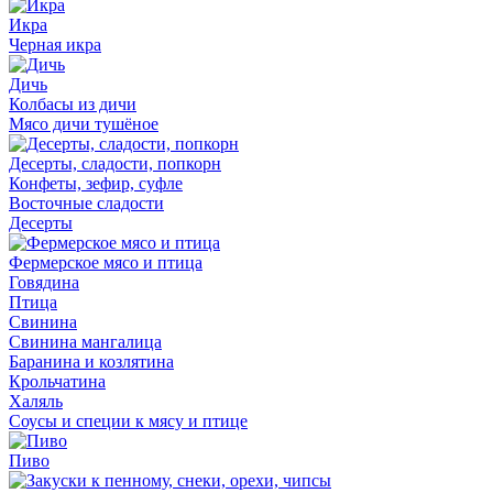
Икра
Черная икра
Дичь
Колбасы из дичи
Мясо дичи тушёное
Десерты, сладости, попкорн
Конфеты, зефир, суфле
Восточные сладости
Десерты
Фермерское мясо и птица
Говядина
Птица
Свинина
Свинина мангалица
Баранина и козлятина
Крольчатина
Халяль
Соусы и специи к мясу и птице
Пиво