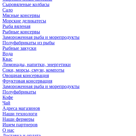
Сыровяленые колбасы
Сало
Мясные консервы
Морские деликатесы
Рыба вяленая
Рыбные консервы
Замороженная рыба и морепродукты
Полуфабрикаты из рыбы
Рыбные закуски
Вода
Квас
Лимонады, напитки, энергетики
Соки, морсы, смузи, компоты
Овощная консервация
Фруктовая консервация
Замороженная рыба и морепродукты
Полуфабрикаты
Кофе
Чай
Адреса магазинов
Наши технологи
Наши фермеры
Ищем партнеров
О нас
Доставка и оплата