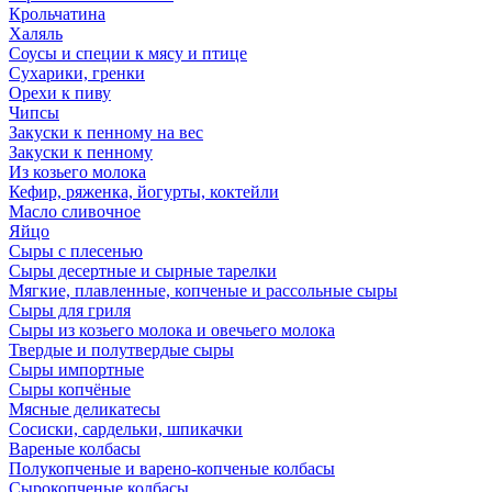
Крольчатина
Халяль
Соусы и специи к мясу и птице
Сухарики, гренки
Орехи к пиву
Чипсы
Закуски к пенному на вес
Закуски к пенному
Из козьего молока
Кефир, ряженка, йогурты, коктейли
Масло сливочное
Яйцо
Сыры с плесенью
Сыры десертные и сырные тарелки
Мягкие, плавленные, копченые и рассольные сыры
Сыры для гриля
Сыры из козьего молока и овечьего молока
Твердые и полутвердые сыры
Сыры импортные
Сыры копчёные
Мясные деликатесы
Сосиски, сардельки, шпикачки
Вареные колбасы
Полукопченые и варено-копченые колбасы
Сырокопченые колбасы