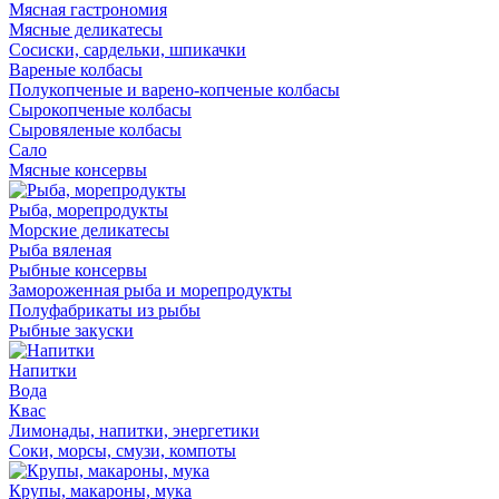
Мясная гастрономия
Мясные деликатесы
Сосиски, сардельки, шпикачки
Вареные колбасы
Полукопченые и варено-копченые колбасы
Сырокопченые колбасы
Сыровяленые колбасы
Сало
Мясные консервы
Рыба, морепродукты
Морские деликатесы
Рыба вяленая
Рыбные консервы
Замороженная рыба и морепродукты
Полуфабрикаты из рыбы
Рыбные закуски
Напитки
Вода
Квас
Лимонады, напитки, энергетики
Соки, морсы, смузи, компоты
Крупы, макароны, мука