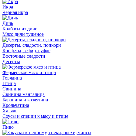
Икра
Черная икра
Дичь
Колбасы из дичи
Мясо дичи тушёное
Десерты, сладости, попкорн
Конфеты, зефир, суфле
Восточные сладости
Десерты
Фермерское мясо и птица
Говядина
Птица
Свинина
Свинина мангалица
Баранина и козлятина
Крольчатина
Халяль
Соусы и специи к мясу и птице
Пиво