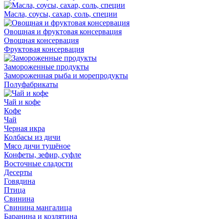
Масла, соусы, сахар, соль, специи
Овощная и фруктовая консервация
Овощная консервация
Фруктовая консервация
Замороженные продукты
Замороженная рыба и морепродукты
Полуфабрикаты
Чай и кофе
Кофе
Чай
Черная икра
Колбасы из дичи
Мясо дичи тушёное
Конфеты, зефир, суфле
Восточные сладости
Десерты
Говядина
Птица
Свинина
Свинина мангалица
Баранина и козлятина