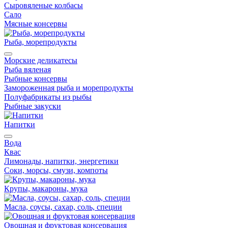
Сыровяленые колбасы
Сало
Мясные консервы
Рыба, морепродукты
Морские деликатесы
Рыба вяленая
Рыбные консервы
Замороженная рыба и морепродукты
Полуфабрикаты из рыбы
Рыбные закуски
Напитки
Вода
Квас
Лимонады, напитки, энергетики
Соки, морсы, смузи, компоты
Крупы, макароны, мука
Масла, соусы, сахар, соль, специи
Овощная и фруктовая консервация