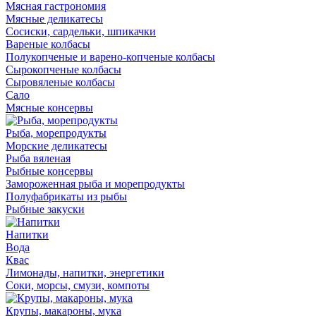
Мясная гастрономия
Мясные деликатесы
Сосиски, сардельки, шпикачки
Вареные колбасы
Полукопченые и варено-копченые колбасы
Сырокопченые колбасы
Сыровяленые колбасы
Сало
Мясные консервы
Рыба, морепродукты
Морские деликатесы
Рыба вяленая
Рыбные консервы
Замороженная рыба и морепродукты
Полуфабрикаты из рыбы
Рыбные закуски
Напитки
Вода
Квас
Лимонады, напитки, энергетики
Соки, морсы, смузи, компоты
Крупы, макароны, мука