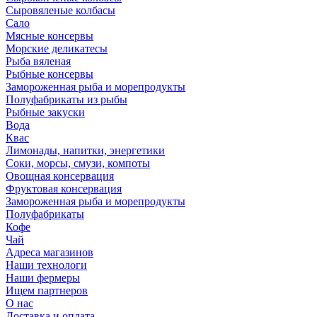
Сыровяленые колбасы
Сало
Мясные консервы
Морские деликатесы
Рыба вяленая
Рыбные консервы
Замороженная рыба и морепродукты
Полуфабрикаты из рыбы
Рыбные закуски
Вода
Квас
Лимонады, напитки, энергетики
Соки, морсы, смузи, компоты
Овощная консервация
Фруктовая консервация
Замороженная рыба и морепродукты
Полуфабрикаты
Кофе
Чай
Адреса магазинов
Наши технологи
Наши фермеры
Ищем партнеров
О нас
Доставка и оплата