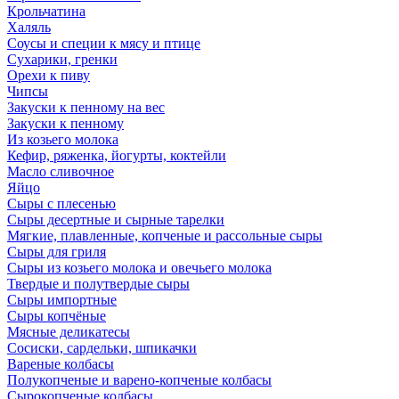
Крольчатина
Халяль
Соусы и специи к мясу и птице
Сухарики, гренки
Орехи к пиву
Чипсы
Закуски к пенному на вес
Закуски к пенному
Из козьего молока
Кефир, ряженка, йогурты, коктейли
Масло сливочное
Яйцо
Сыры с плесенью
Сыры десертные и сырные тарелки
Мягкие, плавленные, копченые и рассольные сыры
Сыры для гриля
Сыры из козьего молока и овечьего молока
Твердые и полутвердые сыры
Сыры импортные
Сыры копчёные
Мясные деликатесы
Сосиски, сардельки, шпикачки
Вареные колбасы
Полукопченые и варено-копченые колбасы
Сырокопченые колбасы