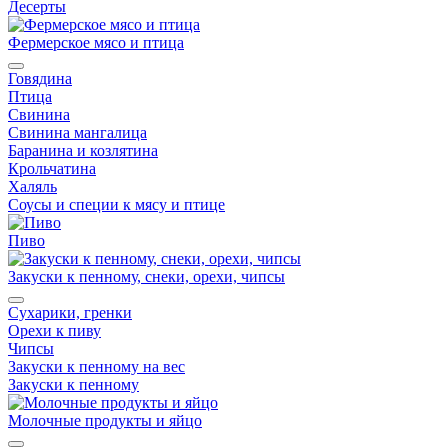
Десерты
Фермерское мясо и птица
Говядина
Птица
Свинина
Свинина мангалица
Баранина и козлятина
Крольчатина
Халяль
Соусы и специи к мясу и птице
Пиво
Закуски к пенному, снеки, орехи, чипсы
Сухарики, гренки
Орехи к пиву
Чипсы
Закуски к пенному на вес
Закуски к пенному
Молочные продукты и яйцо