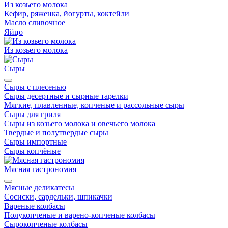
Из козьего молока
Кефир, ряженка, йогурты, коктейли
Масло сливочное
Яйцо
Из козьего молока
Сыры
Сыры с плесенью
Сыры десертные и сырные тарелки
Мягкие, плавленные, копченые и рассольные сыры
Сыры для гриля
Сыры из козьего молока и овечьего молока
Твердые и полутвердые сыры
Сыры импортные
Сыры копчёные
Мясная гастрономия
Мясные деликатесы
Сосиски, сардельки, шпикачки
Вареные колбасы
Полукопченые и варено-копченые колбасы
Сырокопченые колбасы