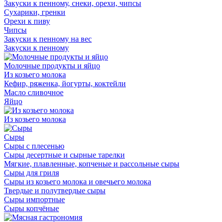
Закуски к пенному, снеки, орехи, чипсы
Сухарики, гренки
Орехи к пиву
Чипсы
Закуски к пенному на вес
Закуски к пенному
Молочные продукты и яйцо
Из козьего молока
Кефир, ряженка, йогурты, коктейли
Масло сливочное
Яйцо
Из козьего молока
Сыры
Сыры с плесенью
Сыры десертные и сырные тарелки
Мягкие, плавленные, копченые и рассольные сыры
Сыры для гриля
Сыры из козьего молока и овечьего молока
Твердые и полутвердые сыры
Сыры импортные
Сыры копчёные