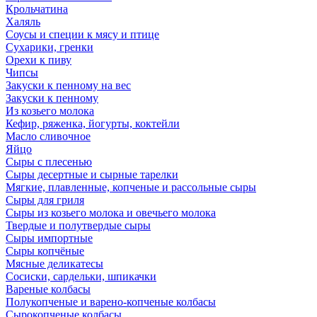
Крольчатина
Халяль
Соусы и специи к мясу и птице
Сухарики, гренки
Орехи к пиву
Чипсы
Закуски к пенному на вес
Закуски к пенному
Из козьего молока
Кефир, ряженка, йогурты, коктейли
Масло сливочное
Яйцо
Сыры с плесенью
Сыры десертные и сырные тарелки
Мягкие, плавленные, копченые и рассольные сыры
Сыры для гриля
Сыры из козьего молока и овечьего молока
Твердые и полутвердые сыры
Сыры импортные
Сыры копчёные
Мясные деликатесы
Сосиски, сардельки, шпикачки
Вареные колбасы
Полукопченые и варено-копченые колбасы
Сырокопченые колбасы