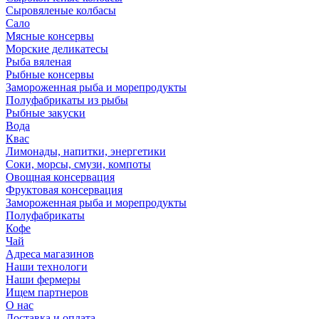
Сыровяленые колбасы
Сало
Мясные консервы
Морские деликатесы
Рыба вяленая
Рыбные консервы
Замороженная рыба и морепродукты
Полуфабрикаты из рыбы
Рыбные закуски
Вода
Квас
Лимонады, напитки, энергетики
Соки, морсы, смузи, компоты
Овощная консервация
Фруктовая консервация
Замороженная рыба и морепродукты
Полуфабрикаты
Кофе
Чай
Адреса магазинов
Наши технологи
Наши фермеры
Ищем партнеров
О нас
Доставка и оплата