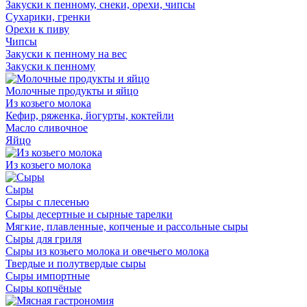
Закуски к пенному, снеки, орехи, чипсы
Сухарики, гренки
Орехи к пиву
Чипсы
Закуски к пенному на вес
Закуски к пенному
Молочные продукты и яйцо
Из козьего молока
Кефир, ряженка, йогурты, коктейли
Масло сливочное
Яйцо
Из козьего молока
Сыры
Сыры с плесенью
Сыры десертные и сырные тарелки
Мягкие, плавленные, копченые и рассольные сыры
Сыры для гриля
Сыры из козьего молока и овечьего молока
Твердые и полутвердые сыры
Сыры импортные
Сыры копчёные