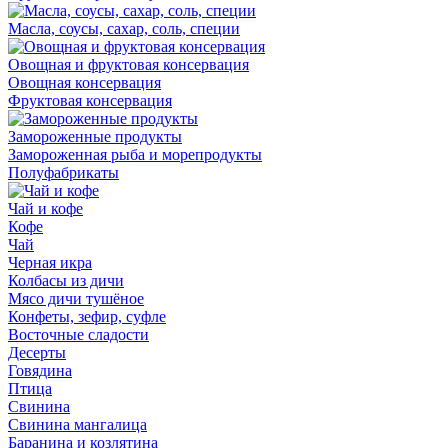
Масла, соусы, сахар, соль, специи
Овощная и фруктовая консервация
Овощная консервация
Фруктовая консервация
Замороженные продукты
Замороженная рыба и морепродукты
Полуфабрикаты
Чай и кофе
Кофе
Чай
Черная икра
Колбасы из дичи
Мясо дичи тушёное
Конфеты, зефир, суфле
Восточные сладости
Десерты
Говядина
Птица
Свинина
Свинина мангалица
Баранина и козлятина