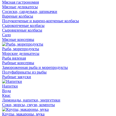
Мясная гастрономия
Мясные деликатесы
Сосиски, сардельки, шпикачки
Вареные колбасы
Полукопченые и варено-копченые колбасы
Сырокопченые колбасы
Сыровяленые колбасы
Сало
Мясные консервы
Рыба, морепродукты
Морские деликатесы
Рыба вяленая
Рыбные консервы
Замороженная рыба и морепродукты
Полуфабрикаты из рыбы
Рыбные закуски
Напитки
Вода
Квас
Лимонады, напитки, энергетики
Соки, морсы, смузи, компоты
Крупы, макароны, мука