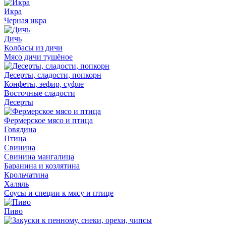
Икра
Черная икра
Дичь
Колбасы из дичи
Мясо дичи тушёное
Десерты, сладости, попкорн
Конфеты, зефир, суфле
Восточные сладости
Десерты
Фермерское мясо и птица
Говядина
Птица
Свинина
Свинина мангалица
Баранина и козлятина
Крольчатина
Халяль
Соусы и специи к мясу и птице
Пиво