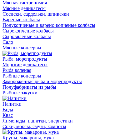
Мясная гастрономия
Мясные деликатесы
Сосиски, сардельки, шпикачки
Вареные колбасы
Полукопченые и варено-копченые колбасы
Сырокопченые колбасы
Сыровяленые колбасы
Сало
Мясные консервы
Рыба, морепродукты
Морские деликатесы
Рыба вяленая
Рыбные консервы
Замороженная рыба и морепродукты
Полуфабрикаты из рыбы
Рыбные закуски
Напитки
Вода
Квас
Лимонады, напитки, энергетики
Соки, морсы, смузи, компоты
Крупы, макароны, мука