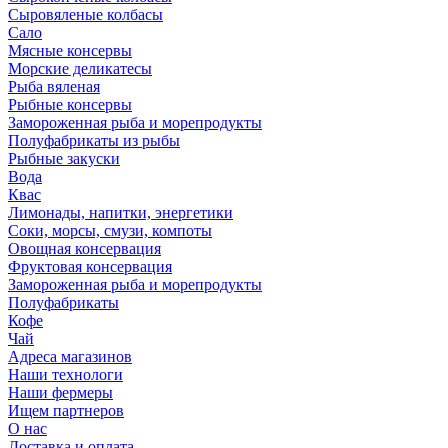
Сыровяленые колбасы
Сало
Мясные консервы
Морские деликатесы
Рыба вяленая
Рыбные консервы
Замороженная рыба и морепродукты
Полуфабрикаты из рыбы
Рыбные закуски
Вода
Квас
Лимонады, напитки, энергетики
Соки, морсы, смузи, компоты
Овощная консервация
Фруктовая консервация
Замороженная рыба и морепродукты
Полуфабрикаты
Кофе
Чай
Адреса магазинов
Наши технологи
Наши фермеры
Ищем партнеров
О нас
Доставка и оплата