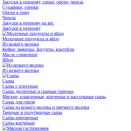
Закуски к пенному, снеки, орехи, чипсы
Сухарики, гренки
Орехи к пиву
Чипсы
Закуски к пенному на вес
Закуски к пенному
Молочные продукты и яйцо
Из козьего молока
Кефир, ряженка, йогурты, коктейли
Масло сливочное
Яйцо
Из козьего молока
Сыры
Сыры с плесенью
Сыры десертные и сырные тарелки
Мягкие, плавленные, копченые и рассольные сыры
Сыры для гриля
Сыры из козьего молока и овечьего молока
Твердые и полутвердые сыры
Сыры импортные
Сыры копчёные