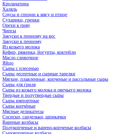
Крольчатина
Халяль
Соусы и специи к мясу и птице
Сухарики, гренки
Орехи к пиву
Чипсы
Закуски к пенному на вес
Закуски к пенному
Из козьего молока
Кефир, ряженка, йогурты, коктейли
Масло сливочное
Яйцо
Сыры с плесенью
Сыры десертные и сырные тарелки
Мягкие, плавленные, копченые и рассольные сыры
Сыры для гриля
Сыры из козьего молока и овечьего молока
Твердые и полутвердые сыры
Сыры импортные
Сыры копчёные
Мясные деликатесы
Сосиски, сардельки, шпикачки
Вареные колбасы
Полукопченые и варено-копченые колбасы
Сырокопченые колбасы