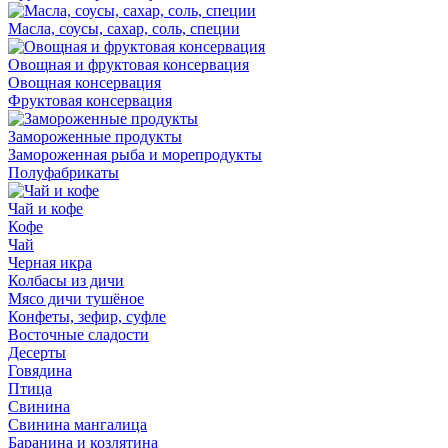
Масла, соусы, сахар, соль, специи
Овощная и фруктовая консервация
Овощная консервация
Фруктовая консервация
Замороженные продукты
Замороженная рыба и морепродукты
Полуфабрикаты
Чай и кофе
Кофе
Чай
Черная икра
Колбасы из дичи
Мясо дичи тушёное
Конфеты, зефир, суфле
Восточные сладости
Десерты
Говядина
Птица
Свинина
Свинина мангалица
Баранина и козлятина