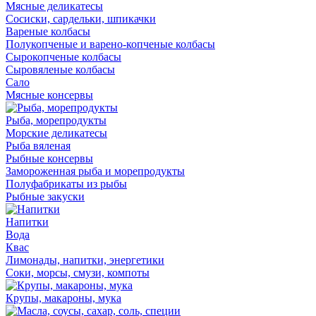
Мясные деликатесы
Сосиски, сардельки, шпикачки
Вареные колбасы
Полукопченые и варено-копченые колбасы
Сырокопченые колбасы
Сыровяленые колбасы
Сало
Мясные консервы
Рыба, морепродукты
Морские деликатесы
Рыба вяленая
Рыбные консервы
Замороженная рыба и морепродукты
Полуфабрикаты из рыбы
Рыбные закуски
Напитки
Вода
Квас
Лимонады, напитки, энергетики
Соки, морсы, смузи, компоты
Крупы, макароны, мука