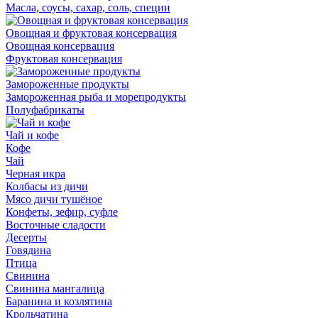
Масла, соусы, сахар, соль, специи
Овощная и фруктовая консервация
Овощная консервация
Фруктовая консервация
Замороженные продукты
Замороженная рыба и морепродукты
Полуфабрикаты
Чай и кофе
Кофе
Чай
Черная икра
Колбасы из дичи
Мясо дичи тушёное
Конфеты, зефир, суфле
Восточные сладости
Десерты
Говядина
Птица
Свинина
Свинина мангалица
Баранина и козлятина
Крольчатина