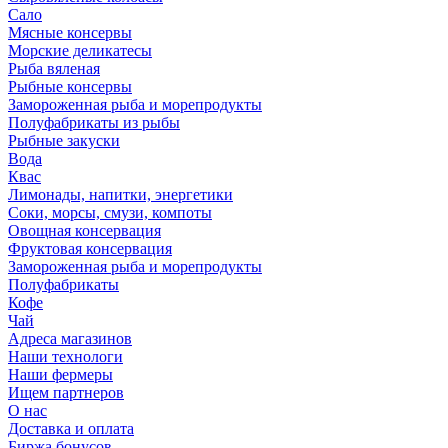
Сало
Мясные консервы
Морские деликатесы
Рыба вяленая
Рыбные консервы
Замороженная рыба и морепродукты
Полуфабрикаты из рыбы
Рыбные закуски
Вода
Квас
Лимонады, напитки, энергетики
Соки, морсы, смузи, компоты
Овощная консервация
Фруктовая консервация
Замороженная рыба и морепродукты
Полуфабрикаты
Кофе
Чай
Адреса магазинов
Наши технологи
Наши фермеры
Ищем партнеров
О нас
Доставка и оплата
Биржа бонусов