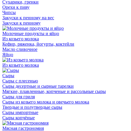
Сухарики, гренки
Орехи к пиву
Чипсы
Закуски к пенному на вес
Закуски к пенному
Молочные продукты и яйцо
Из козьего молока
Кефир, ряженка, йогурты, коктейли
Масло сливочное
Яйцо
Из козьего молока
Сыры
Сыры с плесенью
Сыры десертные и сырные тарелки
Мягкие, плавленные, копченые и рассольные сыры
Сыры для гриля
Сыры из козьего молока и овечьего молока
Твердые и полутвердые сыры
Сыры импортные
Сыры копчёные
Мясная гастрономия