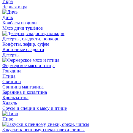
Икра
Черная икра
Дичь
Колбасы из дичи
Мясо дичи тушёное
Десерты, сладости, попкорн
Конфеты, зефир, суфле
Восточные сладости
Десерты
Фермерское мясо и птица
Говядина
Птица
Свинина
Свинина мангалица
Баранина и козлятина
Крольчатина
Халяль
Соусы и специи к мясу и птице
Пиво
Закуски к пенному, снеки, орехи, чипсы