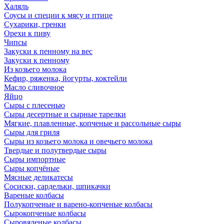
Халяль
Соусы и специи к мясу и птице
Сухарики, гренки
Орехи к пиву
Чипсы
Закуски к пенному на вес
Закуски к пенному
Из козьего молока
Кефир, ряженка, йогурты, коктейли
Масло сливочное
Яйцо
Сыры с плесенью
Сыры десертные и сырные тарелки
Мягкие, плавленные, копченые и рассольные сыры
Сыры для гриля
Сыры из козьего молока и овечьего молока
Твердые и полутвердые сыры
Сыры импортные
Сыры копчёные
Мясные деликатесы
Сосиски, сардельки, шпикачки
Вареные колбасы
Полукопченые и варено-копченые колбасы
Сырокопченые колбасы
Сыровяленые колбасы