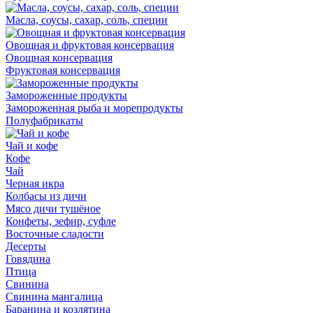
Масла, соусы, сахар, соль, специи
Овощная и фруктовая консервация
Овощная консервация
Фруктовая консервация
Замороженные продукты
Замороженная рыба и морепродукты
Полуфабрикаты
Чай и кофе
Кофе
Чай
Черная икра
Колбасы из дичи
Мясо дичи тушёное
Конфеты, зефир, суфле
Восточные сладости
Десерты
Говядина
Птица
Свинина
Свинина мангалица
Баранина и козлятина