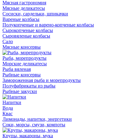
Мясная гастрономия
Мясные деликатесы
Сосиски, сардельки, шпикачки
Вареные колбасы
Полукопченые и варено-копченые колбасы
Сырокопченые колбасы
Сыровяленые колбасы
Сало
Мясные консервы
Рыба, морепродукты
Морские деликатесы
Рыба вяленая
Рыбные консервы
Замороженная рыба и морепродукты
Полуфабрикаты из рыбы
Рыбные закуски
Напитки
Вода
Квас
Лимонады, напитки, энергетики
Соки, морсы, смузи, компоты
Крупы, макароны, мука