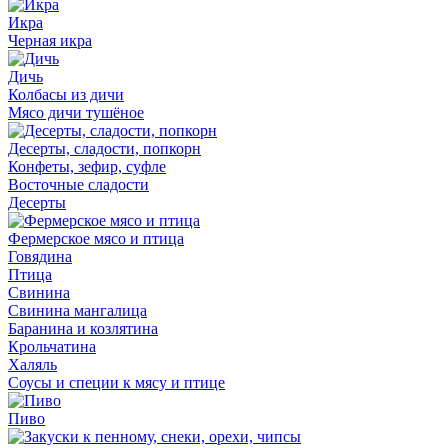
Икра
Черная икра
Дичь
Колбасы из дичи
Мясо дичи тушёное
Десерты, сладости, попкорн
Конфеты, зефир, суфле
Восточные сладости
Десерты
Фермерское мясо и птица
Говядина
Птица
Свинина
Свинина мангалица
Баранина и козлятина
Крольчатина
Халяль
Соусы и специи к мясу и птице
Пиво