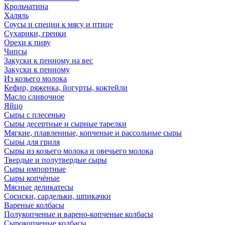
Крольчатина
Халяль
Соусы и специи к мясу и птице
Сухарики, гренки
Орехи к пиву
Чипсы
Закуски к пенному на вес
Закуски к пенному
Из козьего молока
Кефир, ряженка, йогурты, коктейли
Масло сливочное
Яйцо
Сыры с плесенью
Сыры десертные и сырные тарелки
Мягкие, плавленные, копченые и рассольные сыры
Сыры для гриля
Сыры из козьего молока и овечьего молока
Твердые и полутвердые сыры
Сыры импортные
Сыры копчёные
Мясные деликатесы
Сосиски, сардельки, шпикачки
Вареные колбасы
Полукопченые и варено-копченые колбасы
Сырокопченые колбасы