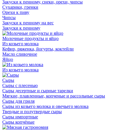
Закуски к пенному, снеки, орехи, чипсы
Сухарики, гренки
Орехи к пиву
Чипсы
Закуски к пенному на вес
Закуски к пенному
Молочные продукты и яйцо
Из козьего молока
Кефир, ряженка, йогурты, коктейли
Масло сливочное
Яйцо
Из козьего молока
Сыры
Сыры с плесенью
Сыры десертные и сырные тарелки
Мягкие, плавленные, копченые и рассольные сыры
Сыры для гриля
Сыры из козьего молока и овечьего молока
Твердые и полутвердые сыры
Сыры импортные
Сыры копчёные