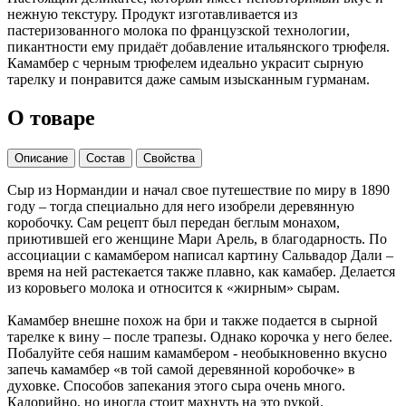
нежную текстуру. Продукт изготавливается из
пастеризованного молока по французской технологии,
пикантности ему придаёт добавление итальянского трюфеля.
Камамбер с черным трюфелем идеально украсит сырную
тарелку и понравится даже самым изысканным гурманам.
О товаре
Описание
Состав
Свойства
Сыр из Нормандии и начал свое путешествие по миру в 1890
году – тогда специально для него изобрели деревянную
коробочку. Сам рецепт был передан беглым монахом,
приютившей его женщине Мари Арель, в благодарность. По
ассоциации с камамбером написал картину Сальвадор Дали –
время на ней растекается также плавно, как камабер. Делается
из коровьего молока и относится к «жирным» сырам.
Камамбер внешне похож на бри и также подается в сырной
тарелке к вину – после трапезы. Однако корочка у него белее.
Побалуйте себя нашим камамбером - необыкновенно вкусно
запечь камамбер «в той самой деревянной коробочке» в
духовке. Способов запекания этого сыра очень много.
Калорийно, но иногда стоит махнуть на это рукой.