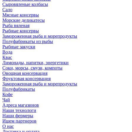
Сыровяленые колбасы
Сало
Мясные консервы
Морские деликатесы
Рыба вяленая
Рыбные консервы
Замороженная рыба и морепродукты
Полуфабрикаты из рыбы
Рыбные закуски
Вода
Квас
Лимонады, напитки, энергетики
Соки, морсы, смузи, компоты
Овощная консервация
Фруктовая консервация
Замороженная рыба и морепродукты
Полуфабрикаты
Кофе
Чай
Адреса магазинов
Наши технологи
Наши фермеры
Ищем партнеров
О нас
Доставка и оплата