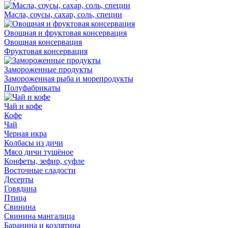
Масла, соусы, сахар, соль, специи
Овощная и фруктовая консервация
Овощная консервация
Фруктовая консервация
Замороженные продукты
Замороженная рыба и морепродукты
Полуфабрикаты
Чай и кофе
Кофе
Чай
Черная икра
Колбасы из дичи
Мясо дичи тушёное
Конфеты, зефир, суфле
Восточные сладости
Десерты
Говядина
Птица
Свинина
Свинина мангалица
Баранина и козлятина