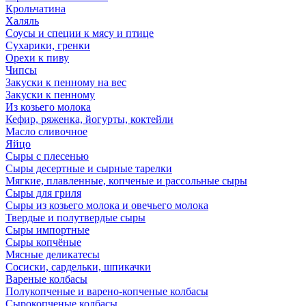
Крольчатина
Халяль
Соусы и специи к мясу и птице
Сухарики, гренки
Орехи к пиву
Чипсы
Закуски к пенному на вес
Закуски к пенному
Из козьего молока
Кефир, ряженка, йогурты, коктейли
Масло сливочное
Яйцо
Сыры с плесенью
Сыры десертные и сырные тарелки
Мягкие, плавленные, копченые и рассольные сыры
Сыры для гриля
Сыры из козьего молока и овечьего молока
Твердые и полутвердые сыры
Сыры импортные
Сыры копчёные
Мясные деликатесы
Сосиски, сардельки, шпикачки
Вареные колбасы
Полукопченые и варено-копченые колбасы
Сырокопченые колбасы