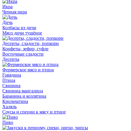
Икра
Черная икра
Дичь
Колбасы из дичи
Мясо дичи тушёное
Десерты, сладости, попкорн
Конфеты, зефир, суфле
Восточные сладости
Десерты
Фермерское мясо и птица
Говядина
Птица
Свинина
Свинина мангалица
Баранина и козлятина
Крольчатина
Халяль
Соусы и специи к мясу и птице
Пиво