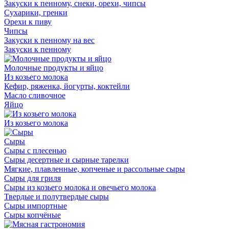
Закуски к пенному, снеки, орехи, чипсы
Сухарики, гренки
Орехи к пиву
Чипсы
Закуски к пенному на вес
Закуски к пенному
Молочные продукты и яйцо
Из козьего молока
Кефир, ряженка, йогурты, коктейли
Масло сливочное
Яйцо
Из козьего молока
Сыры
Сыры с плесенью
Сыры десертные и сырные тарелки
Мягкие, плавленные, копченые и рассольные сыры
Сыры для гриля
Сыры из козьего молока и овечьего молока
Твердые и полутвердые сыры
Сыры импортные
Сыры копчёные