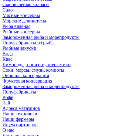
Сыровяленые колбасы
Сало
Мясные консервы
Морские деликатесы
Рыба вяленая
Рыбные консервы
Замороженная рыба и морепродукты
Полуфабрикаты из рыбы
Рыбные закуски
Вода
Квас
Лимонады, напитки, энергетики
Соки, морсы, смузи, компоты
Овощная консервация
Фруктовая консервация
Замороженная рыба и морепродукты
Полуфабрикаты
Кофе
Чай
Адреса магазинов
Наши технологи
Наши фермеры
Ищем партнеров
О нас
Доставка и оплата