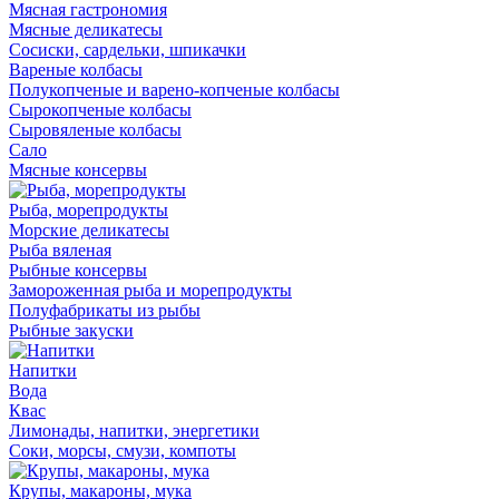
Мясная гастрономия
Мясные деликатесы
Сосиски, сардельки, шпикачки
Вареные колбасы
Полукопченые и варено-копченые колбасы
Сырокопченые колбасы
Сыровяленые колбасы
Сало
Мясные консервы
Рыба, морепродукты
Морские деликатесы
Рыба вяленая
Рыбные консервы
Замороженная рыба и морепродукты
Полуфабрикаты из рыбы
Рыбные закуски
Напитки
Вода
Квас
Лимонады, напитки, энергетики
Соки, морсы, смузи, компоты
Крупы, макароны, мука