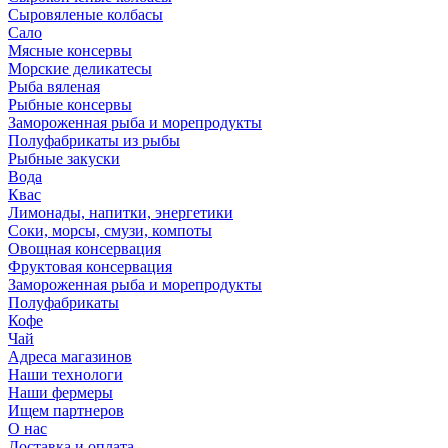
Сыровяленые колбасы
Сало
Мясные консервы
Морские деликатесы
Рыба вяленая
Рыбные консервы
Замороженная рыба и морепродукты
Полуфабрикаты из рыбы
Рыбные закуски
Вода
Квас
Лимонады, напитки, энергетики
Соки, морсы, смузи, компоты
Овощная консервация
Фруктовая консервация
Замороженная рыба и морепродукты
Полуфабрикаты
Кофе
Чай
Адреса магазинов
Наши технологи
Наши фермеры
Ищем партнеров
О нас
Доставка и оплата