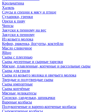
Крольчатина
Халяль
Соусы и специи к мясу и птице
Сухарики, гренки
Орехи к пиву
Чипсы
Закуски к пенному на вес
Закуски к пенному
Из козьего молока
Кефир, ряженка, йогурты, коктейли
Масло сливочное
Яйцо
Сыры с плесенью
Сыры десертные и сырные тарелки
Мягкие, плавленные, копченые и рассольные сыры
Сыры для гриля
Сыры из козьего молока и овечьего молока
Твердые и полутвердые сыры
Сыры импортные
Сыры копчёные
Мясные деликатесы
Сосиски, сардельки, шпикачки
Вареные колбасы
Полукопченые и варено-копченые колбасы
Сырокопченые колбасы