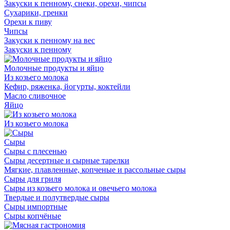
Закуски к пенному, снеки, орехи, чипсы
Сухарики, гренки
Орехи к пиву
Чипсы
Закуски к пенному на вес
Закуски к пенному
Молочные продукты и яйцо
Из козьего молока
Кефир, ряженка, йогурты, коктейли
Масло сливочное
Яйцо
Из козьего молока
Сыры
Сыры с плесенью
Сыры десертные и сырные тарелки
Мягкие, плавленные, копченые и рассольные сыры
Сыры для гриля
Сыры из козьего молока и овечьего молока
Твердые и полутвердые сыры
Сыры импортные
Сыры копчёные