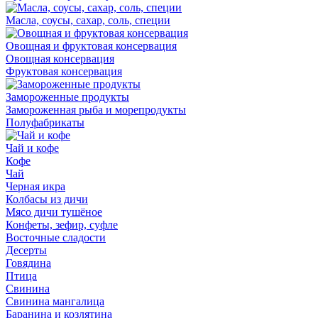
Масла, соусы, сахар, соль, специи
Овощная и фруктовая консервация
Овощная консервация
Фруктовая консервация
Замороженные продукты
Замороженная рыба и морепродукты
Полуфабрикаты
Чай и кофе
Кофе
Чай
Черная икра
Колбасы из дичи
Мясо дичи тушёное
Конфеты, зефир, суфле
Восточные сладости
Десерты
Говядина
Птица
Свинина
Свинина мангалица
Баранина и козлятина