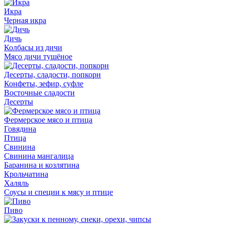
Икра
Черная икра
Дичь
Колбасы из дичи
Мясо дичи тушёное
Десерты, сладости, попкорн
Конфеты, зефир, суфле
Восточные сладости
Десерты
Фермерское мясо и птица
Говядина
Птица
Свинина
Свинина мангалица
Баранина и козлятина
Крольчатина
Халяль
Соусы и специи к мясу и птице
Пиво