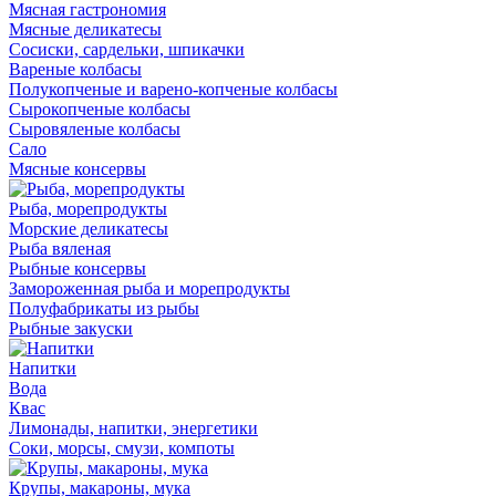
Мясная гастрономия
Мясные деликатесы
Сосиски, сардельки, шпикачки
Вареные колбасы
Полукопченые и варено-копченые колбасы
Сырокопченые колбасы
Сыровяленые колбасы
Сало
Мясные консервы
Рыба, морепродукты
Морские деликатесы
Рыба вяленая
Рыбные консервы
Замороженная рыба и морепродукты
Полуфабрикаты из рыбы
Рыбные закуски
Напитки
Вода
Квас
Лимонады, напитки, энергетики
Соки, морсы, смузи, компоты
Крупы, макароны, мука