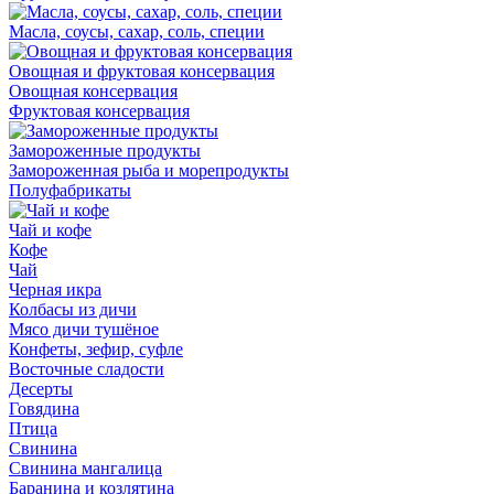
Масла, соусы, сахар, соль, специи
Овощная и фруктовая консервация
Овощная консервация
Фруктовая консервация
Замороженные продукты
Замороженная рыба и морепродукты
Полуфабрикаты
Чай и кофе
Кофе
Чай
Черная икра
Колбасы из дичи
Мясо дичи тушёное
Конфеты, зефир, суфле
Восточные сладости
Десерты
Говядина
Птица
Свинина
Свинина мангалица
Баранина и козлятина