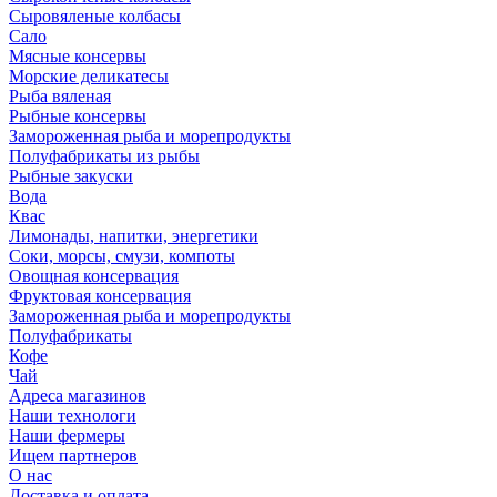
Сыровяленые колбасы
Сало
Мясные консервы
Морские деликатесы
Рыба вяленая
Рыбные консервы
Замороженная рыба и морепродукты
Полуфабрикаты из рыбы
Рыбные закуски
Вода
Квас
Лимонады, напитки, энергетики
Соки, морсы, смузи, компоты
Овощная консервация
Фруктовая консервация
Замороженная рыба и морепродукты
Полуфабрикаты
Кофе
Чай
Адреса магазинов
Наши технологи
Наши фермеры
Ищем партнеров
О нас
Доставка и оплата