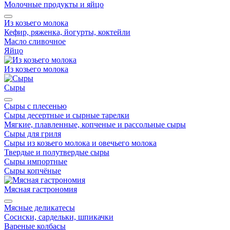
Молочные продукты и яйцо
Из козьего молока
Кефир, ряженка, йогурты, коктейли
Масло сливочное
Яйцо
Из козьего молока
Сыры
Сыры с плесенью
Сыры десертные и сырные тарелки
Мягкие, плавленные, копченые и рассольные сыры
Сыры для гриля
Сыры из козьего молока и овечьего молока
Твердые и полутвердые сыры
Сыры импортные
Сыры копчёные
Мясная гастрономия
Мясные деликатесы
Сосиски, сардельки, шпикачки
Вареные колбасы