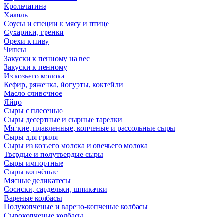
Крольчатина
Халяль
Соусы и специи к мясу и птице
Сухарики, гренки
Орехи к пиву
Чипсы
Закуски к пенному на вес
Закуски к пенному
Из козьего молока
Кефир, ряженка, йогурты, коктейли
Масло сливочное
Яйцо
Сыры с плесенью
Сыры десертные и сырные тарелки
Мягкие, плавленные, копченые и рассольные сыры
Сыры для гриля
Сыры из козьего молока и овечьего молока
Твердые и полутвердые сыры
Сыры импортные
Сыры копчёные
Мясные деликатесы
Сосиски, сардельки, шпикачки
Вареные колбасы
Полукопченые и варено-копченые колбасы
Сырокопченые колбасы