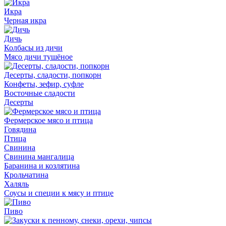
Икра
Черная икра
Дичь
Колбасы из дичи
Мясо дичи тушёное
Десерты, сладости, попкорн
Конфеты, зефир, суфле
Восточные сладости
Десерты
Фермерское мясо и птица
Говядина
Птица
Свинина
Свинина мангалица
Баранина и козлятина
Крольчатина
Халяль
Соусы и специи к мясу и птице
Пиво