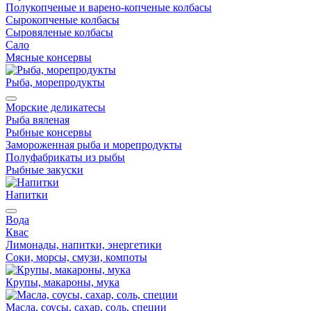
Полукопченые и варено-копченые колбасы
Сырокопченые колбасы
Сыровяленые колбасы
Сало
Мясные консервы
Рыба, морепродукты
Морские деликатесы
Рыба вяленая
Рыбные консервы
Замороженная рыба и морепродукты
Полуфабрикаты из рыбы
Рыбные закуски
Напитки
Вода
Квас
Лимонады, напитки, энергетики
Соки, морсы, смузи, компоты
Крупы, макароны, мука
Масла, соусы, сахар, соль, специи