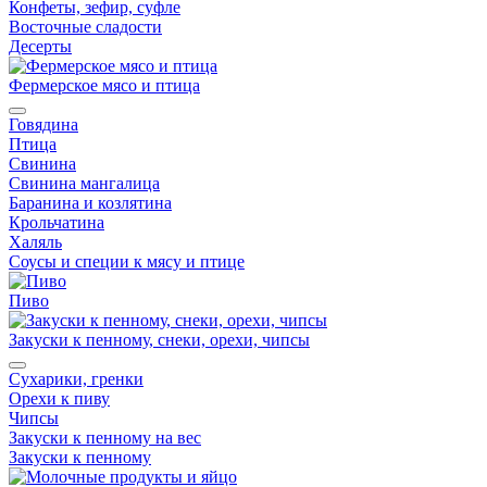
Конфеты, зефир, суфле
Восточные сладости
Десерты
Фермерское мясо и птица
Говядина
Птица
Свинина
Свинина мангалица
Баранина и козлятина
Крольчатина
Халяль
Соусы и специи к мясу и птице
Пиво
Закуски к пенному, снеки, орехи, чипсы
Сухарики, гренки
Орехи к пиву
Чипсы
Закуски к пенному на вес
Закуски к пенному