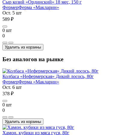
Сыр козий «Ординский» 18 мес, 150 г
Фермер
Ферма «Макларин»
Ост. 5 шт
589 ₽
0 шт
0
Удалить из корзины
Без аналогов на рынке
Колбаса «Нефермерская» Дикий лосось, 80г
Фермер
Ферма «Макларин»
Ост. 6 шт
378 ₽
0 шт
0
Удалить из корзины
Хамон. кубики из мяса гуся, 80г