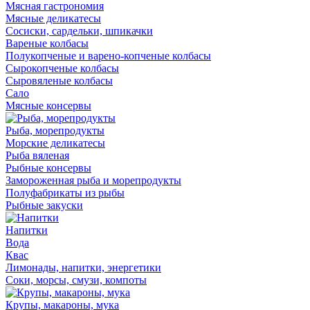
Мясная гастрономия
Мясные деликатесы
Сосиски, сардельки, шпикачки
Вареные колбасы
Полукопченые и варено-копченые колбасы
Сырокопченые колбасы
Сыровяленые колбасы
Сало
Мясные консервы
Рыба, морепродукты
Морские деликатесы
Рыба вяленая
Рыбные консервы
Замороженная рыба и морепродукты
Полуфабрикаты из рыбы
Рыбные закуски
Напитки
Вода
Квас
Лимонады, напитки, энергетики
Соки, морсы, смузи, компоты
Крупы, макароны, мука