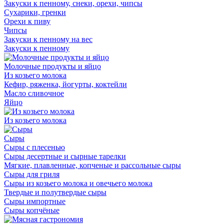
Закуски к пенному, снеки, орехи, чипсы
Сухарики, гренки
Орехи к пиву
Чипсы
Закуски к пенному на вес
Закуски к пенному
Молочные продукты и яйцо
Из козьего молока
Кефир, ряженка, йогурты, коктейли
Масло сливочное
Яйцо
Из козьего молока
Сыры
Сыры с плесенью
Сыры десертные и сырные тарелки
Мягкие, плавленные, копченые и рассольные сыры
Сыры для гриля
Сыры из козьего молока и овечьего молока
Твердые и полутвердые сыры
Сыры импортные
Сыры копчёные