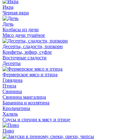
Икра
Черная икра
Дичь
Колбасы из дичи
Мясо дичи тушёное
Десерты, сладости, попкорн
Конфеты, зефир, суфле
Восточные сладости
Десерты
Фермерское мясо и птица
Говядина
Птица
Свинина
Свинина мангалица
Баранина и козлятина
Крольчатина
Халяль
Соусы и специи к мясу и птице
Пиво