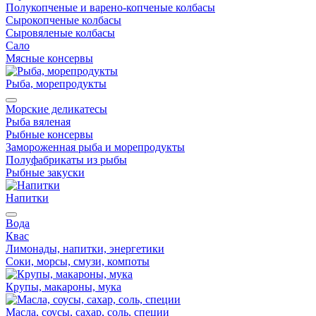
Полукопченые и варено-копченые колбасы
Сырокопченые колбасы
Сыровяленые колбасы
Сало
Мясные консервы
Рыба, морепродукты
Морские деликатесы
Рыба вяленая
Рыбные консервы
Замороженная рыба и морепродукты
Полуфабрикаты из рыбы
Рыбные закуски
Напитки
Вода
Квас
Лимонады, напитки, энергетики
Соки, морсы, смузи, компоты
Крупы, макароны, мука
Масла, соусы, сахар, соль, специи