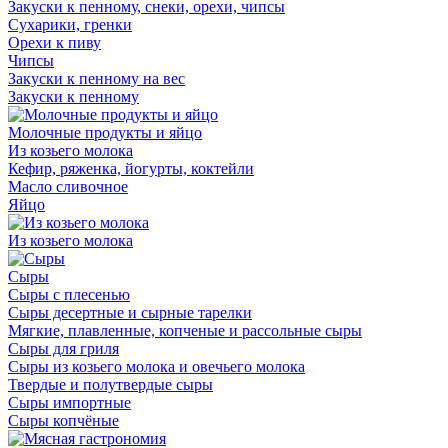
Закуски к пенному, снеки, орехи, чипсы
Сухарики, гренки
Орехи к пиву
Чипсы
Закуски к пенному на вес
Закуски к пенному
Молочные продукты и яйцо
Из козьего молока
Кефир, ряженка, йогурты, коктейли
Масло сливочное
Яйцо
Из козьего молока
Сыры
Сыры с плесенью
Сыры десертные и сырные тарелки
Мягкие, плавленные, копченые и рассольные сыры
Сыры для гриля
Сыры из козьего молока и овечьего молока
Твердые и полутвердые сыры
Сыры импортные
Сыры копчёные