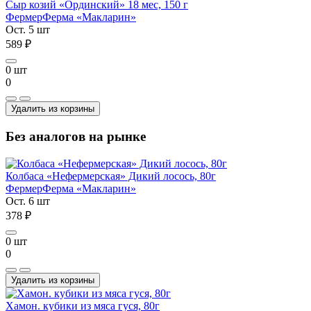
Сыр козий «Ординский» 18 мес, 150 г
Фермер
Ферма «Макларин»
Ост. 5 шт
589 ₽
0 шт
0
Удалить из корзины
Без аналогов на рынке
Колбаса «Нефермерская» Дикий лосось, 80г
Фермер
Ферма «Макларин»
Ост. 6 шт
378 ₽
0 шт
0
Удалить из корзины
Хамон. кубики из мяса гуся, 80г