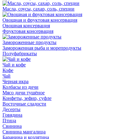
Масла, соусы, сахар, соль, специи
Овощная и фруктовая консервация
Овощная консервация
Фруктовая консервация
Замороженные продукты
Замороженная рыба и морепродукты
Полуфабрикаты
Чай и кофе
Кофе
Чай
Черная икра
Колбасы из дичи
Мясо дичи тушёное
Конфеты, зефир, суфле
Восточные сладости
Десерты
Говядина
Птица
Свинина
Свинина мангалица
Баранина и козлятина