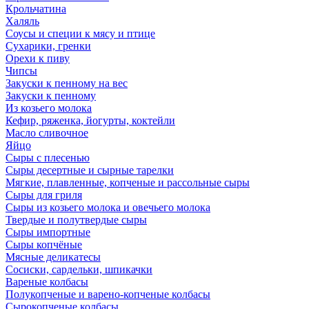
Крольчатина
Халяль
Соусы и специи к мясу и птице
Сухарики, гренки
Орехи к пиву
Чипсы
Закуски к пенному на вес
Закуски к пенному
Из козьего молока
Кефир, ряженка, йогурты, коктейли
Масло сливочное
Яйцо
Сыры с плесенью
Сыры десертные и сырные тарелки
Мягкие, плавленные, копченые и рассольные сыры
Сыры для гриля
Сыры из козьего молока и овечьего молока
Твердые и полутвердые сыры
Сыры импортные
Сыры копчёные
Мясные деликатесы
Сосиски, сардельки, шпикачки
Вареные колбасы
Полукопченые и варено-копченые колбасы
Сырокопченые колбасы