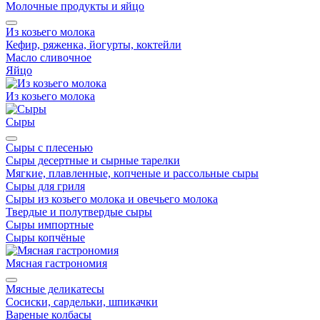
Молочные продукты и яйцо
Из козьего молока
Кефир, ряженка, йогурты, коктейли
Масло сливочное
Яйцо
Из козьего молока
Сыры
Сыры с плесенью
Сыры десертные и сырные тарелки
Мягкие, плавленные, копченые и рассольные сыры
Сыры для гриля
Сыры из козьего молока и овечьего молока
Твердые и полутвердые сыры
Сыры импортные
Сыры копчёные
Мясная гастрономия
Мясные деликатесы
Сосиски, сардельки, шпикачки
Вареные колбасы