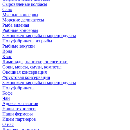
Сыровяленые колбасы
Сало
Мясные консервы
Морские деликатесы
Рыба вяленая
Рыбные консервы
Замороженная рыба и морепродукты
Полуфабрикаты из рыбы
Рыбные закуски
Вода
Квас
Лимонады, напитки, энергетики
Соки, морсы, смузи, компоты
Овощная консервация
Фруктовая консервация
Замороженная рыба и морепродукты
Полуфабрикаты
Кофе
Чай
Адреса магазинов
Наши технологи
Наши фермеры
Ищем партнеров
О нас
Доставка и оплата