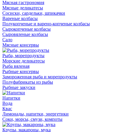
Мясная гастрономия
Мясные деликатесы
Сосиски, сардельки, шпикачки
Вареные колбасы
Полукопченые и варено-копченые колбасы
Сырокопченые колбасы
Сыровяленые колбасы
Сало
Мясные консервы
Рыба, морепродукты
Морские деликатесы
Рыба вяленая
Рыбные консервы
Замороженная рыба и морепродукты
Полуфабрикаты из рыбы
Рыбные закуски
Напитки
Вода
Квас
Лимонады, напитки, энергетики
Соки, морсы, смузи, компоты
Крупы, макароны, мука