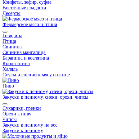
Конфеты, зефир, суфле
Восточные сладости
Десерты
Фермерское мясо и птица
Говядина
Птица
Свинина
Свинина мангалица
Баранина и козлятина
Крольчатина
Халяль
Соусы и специи к мясу и птице
Пиво
Закуски к пенному, снеки, орехи, чипсы
Сухарики, гренки
Орехи к пиву
Чипсы
Закуски к пенному на вес
Закуски к пенному