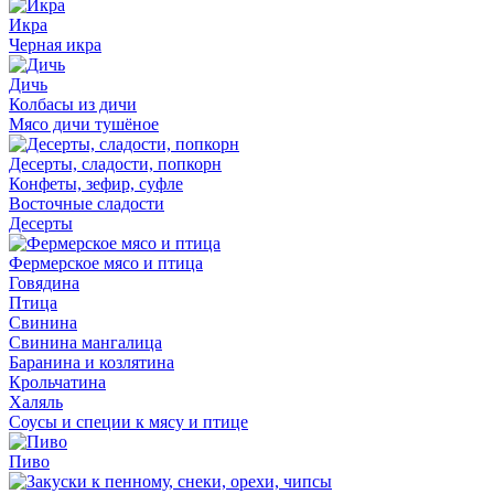
Икра
Черная икра
Дичь
Колбасы из дичи
Мясо дичи тушёное
Десерты, сладости, попкорн
Конфеты, зефир, суфле
Восточные сладости
Десерты
Фермерское мясо и птица
Говядина
Птица
Свинина
Свинина мангалица
Баранина и козлятина
Крольчатина
Халяль
Соусы и специи к мясу и птице
Пиво