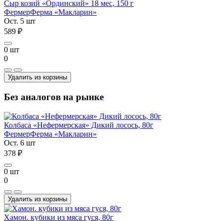
Сыр козий «Ординский» 18 мес, 150 г
Фермер
Ферма «Макларин»
Ост. 5 шт
589 ₽
0 шт
0
Удалить из корзины
Без аналогов на рынке
Колбаса «Нефермерская» Дикий лосось, 80г
Фермер
Ферма «Макларин»
Ост. 6 шт
378 ₽
0 шт
0
Удалить из корзины
Хамон. кубики из мяса гуся, 80г