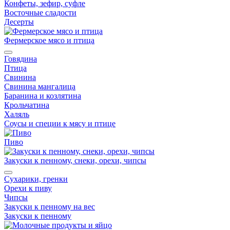
Конфеты, зефир, суфле
Восточные сладости
Десерты
Фермерское мясо и птица
Говядина
Птица
Свинина
Свинина мангалица
Баранина и козлятина
Крольчатина
Халяль
Соусы и специи к мясу и птице
Пиво
Закуски к пенному, снеки, орехи, чипсы
Сухарики, гренки
Орехи к пиву
Чипсы
Закуски к пенному на вес
Закуски к пенному