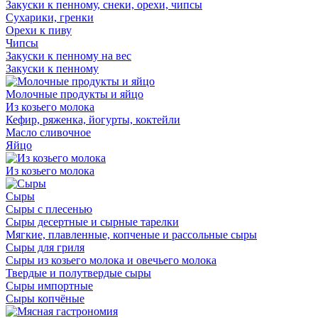
Закуски к пенному, снеки, орехи, чипсы
Сухарики, гренки
Орехи к пиву
Чипсы
Закуски к пенному на вес
Закуски к пенному
Молочные продукты и яйцо
Из козьего молока
Кефир, ряженка, йогурты, коктейли
Масло сливочное
Яйцо
Из козьего молока
Сыры
Сыры с плесенью
Сыры десертные и сырные тарелки
Мягкие, плавленные, копченые и рассольные сыры
Сыры для гриля
Сыры из козьего молока и овечьего молока
Твердые и полутвердые сыры
Сыры импортные
Сыры копчёные