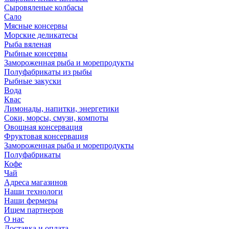
Сыровяленые колбасы
Сало
Мясные консервы
Морские деликатесы
Рыба вяленая
Рыбные консервы
Замороженная рыба и морепродукты
Полуфабрикаты из рыбы
Рыбные закуски
Вода
Квас
Лимонады, напитки, энергетики
Соки, морсы, смузи, компоты
Овощная консервация
Фруктовая консервация
Замороженная рыба и морепродукты
Полуфабрикаты
Кофе
Чай
Адреса магазинов
Наши технологи
Наши фермеры
Ищем партнеров
О нас
Доставка и оплата