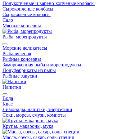
Полукопченые и варено-копченые колбасы
Сырокопченые колбасы
Сыровяленые колбасы
Сало
Мясные консервы
Рыба, морепродукты
Морские деликатесы
Рыба вяленая
Рыбные консервы
Замороженная рыба и морепродукты
Полуфабрикаты из рыбы
Рыбные закуски
Напитки
Вода
Квас
Лимонады, напитки, энергетики
Соки, морсы, смузи, компоты
Крупы, макароны, мука
Масла, соусы, сахар, соль, специи