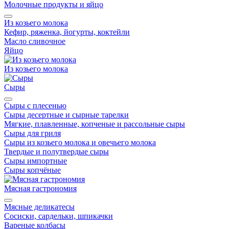
Молочные продукты и яйцо
Из козьего молока
Кефир, ряженка, йогурты, коктейли
Масло сливочное
Яйцо
Из козьего молока
Сыры
Сыры с плесенью
Сыры десертные и сырные тарелки
Мягкие, плавленные, копченые и рассольные сыры
Сыры для гриля
Сыры из козьего молока и овечьего молока
Твердые и полутвердые сыры
Сыры импортные
Сыры копчёные
Мясная гастрономия
Мясные деликатесы
Сосиски, сардельки, шпикачки
Вареные колбасы