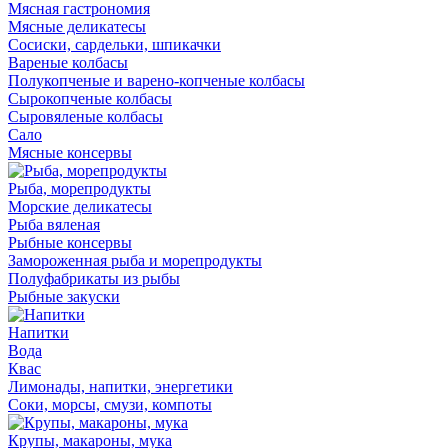
Мясная гастрономия
Мясные деликатесы
Сосиски, сардельки, шпикачки
Вареные колбасы
Полукопченые и варено-копченые колбасы
Сырокопченые колбасы
Сыровяленые колбасы
Сало
Мясные консервы
Рыба, морепродукты
Морские деликатесы
Рыба вяленая
Рыбные консервы
Замороженная рыба и морепродукты
Полуфабрикаты из рыбы
Рыбные закуски
Напитки
Вода
Квас
Лимонады, напитки, энергетики
Соки, морсы, смузи, компоты
Крупы, макароны, мука