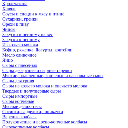
Крольчатина
Халяль
Соусы и специи к мясу и птице
Сухарики, гренки
Орехи к пиву
Чипсы
Закуски к пенному на вес
Закуски к пенному
Из козьего молока
Кефир, ряженка, йогурты, коктейли
Масло сливочное
Яйцо
Сыры с плесенью
Сыры десертные и сырные тарелки
Мягкие, плавленные, копченые и рассольные сыры
Сыры для гриля
Сыры из козьего молока и овечьего молока
Твердые и полутвердые сыры
Сыры импортные
Сыры копчёные
Мясные деликатесы
Сосиски, сардельки, шпикачки
Вареные колбасы
Полукопченые и варено-копченые колбасы
Сырокопченые колбасы