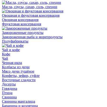
Масла, соусы, сахар, соль, специи
Овощная и фруктовая консервация
Овощная консервация
Фруктовая консервация
Замороженные продукты
Замороженная рыба и морепродукты
Полуфабрикаты
Чай и кофе
Кофе
Чай
Черная икра
Колбасы из дичи
Мясо дичи тушёное
Конфеты, зефир, суфле
Восточные сладости
Десерты
Говядина
Птица
Свинина
Свинина мангалица
Баранина и козлятина